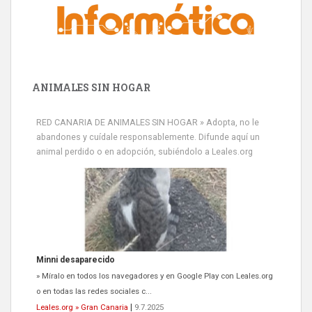
ANIMALES SIN HOGAR
RED CANARIA DE ANIMALES SIN HOGAR » Adopta, no le
abandones y cuídale responsablemente. Difunde aquí un
animal perdido o en adopción, subiéndolo a Leales.org
Siami Perdida
Se llama Siami,es hembra de 4 años,esterilizada con marca de
oreja,cariñosa,mimosa pero miedosa,e...
Leales.org » Gran Canaria
|
9.7.2025