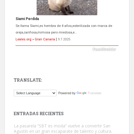
Siami Perdida
Se llama Siami,es hembra de 4 años,esterilizada con marca de
oreja,cariñosa,mimosa pero miedosa,e...
Leales.org » Gran Canaria
|
9.7.2025
TRANSLATE:
ADOPCIÓN URGENTE GATA TEROR GRAN CANARIA
Powered by
Translate
El ayuntamiento se va a llevar a Los Gatos callejeros de la zona los
próximos días, ella incluida...
Leales.org » Gran Canaria
|
9.7.2025
ENTRADAS RECIENTES
La pasarela “SBT es moda” vuelve a convertir San
Agustín en un gran escaparate de talento y cultura.