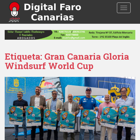
S
TOGGLE
k
i
p
t
o
m
a
Etiqueta: Gran Canaria Gloria
i
Windsurf World Cup
n
c
o
n
t
e
n
t