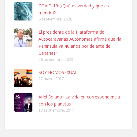
COVID-19: ¿Qué es verdad y que es
mentira?
6 septiembre, 2020
SHIBA PERDIDO AVDA JOSE MESA Y LOPEZ
El presidente de la Plataforma de
PERRO MACHO RAZA SHIBA CON MICROCHIP PERDIDO HOY
Autocaravanas Autónomas afirma que “la
06/07/2025 ZONA MESA Y LOPEZ. ES MUY ASUSTADIZO
Península va 40 años por delante de
Leales.org » Gran Canaria
|
6.7.2025
Canarias”
26 noviembre, 2023
SOY HOMOSEXUAL
27 mayo, 2017
Ariel Solano : La vida en correspondencia
Ninfa perdida
con los planetas
El día 5 se los perdió una ninfa papillera, asustada tiene miedo a la
13 septiembre, 2017
calle, se perdió por la zon...
Leales.org » Gran Canaria
|
6.7.2025