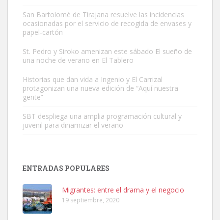
San Bartolomé de Tirajana resuelve las incidencias
ocasionadas por el servicio de recogida de envases y
papel-cartón
Gato manso encontrado
Este gato macho ha aparecido en la calle hace menos de un mes,
St. Pedro y Siroko amenizan este sábado El sueño de
una noche de verano en El Tablero
es muy manso y extremadamente cari...
Leales.org » Gran Canaria
|
9.7.2025
Historias que dan vida a Ingenio y El Carrizal
protagonizan una nueva edición de “Aquí nuestra
gente”
SBT despliega una amplia programación cultural y
juvenil para dinamizar el verano
Adopción urgente
Busco adopción responsable para mi perra. Pastor alemán,
ENTRADAS POPULARES
hembra, 4 años. Por motivos personales ...
Leales.org » Gran Canaria
|
6.7.2025
Migrantes: entre el drama y el negocio
19 septiembre, 2020