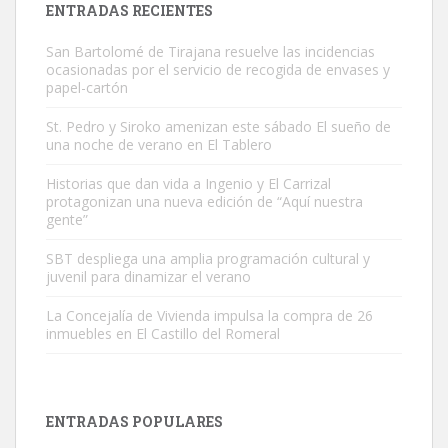
ENTRADAS RECIENTES
San Bartolomé de Tirajana resuelve las incidencias
ocasionadas por el servicio de recogida de envases y
papel-cartón
St. Pedro y Siroko amenizan este sábado El sueño de
una noche de verano en El Tablero
Gato manso encontrado
Este gato macho ha aparecido en la calle hace menos de un mes,
Historias que dan vida a Ingenio y El Carrizal
protagonizan una nueva edición de “Aquí nuestra
es muy manso y extremadamente cari...
gente”
Leales.org » Gran Canaria
|
9.7.2025
SBT despliega una amplia programación cultural y
juvenil para dinamizar el verano
La Concejalía de Vivienda impulsa la compra de 26
inmuebles en El Castillo del Romeral
Adopción urgente
Busco adopción responsable para mi perra. Pastor alemán,
ENTRADAS POPULARES
hembra, 4 años. Por motivos personales ...