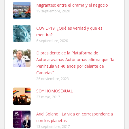
Leales.org » Gran Canaria
|
6.7.2025
Migrantes: entre el drama y el negocio
19 septiembre, 2020
COVID-19: ¿Qué es verdad y que es
mentira?
6 septiembre, 2020
SHIBA PERDIDO AVDA JOSE MESA Y LOPEZ
El presidente de la Plataforma de
PERRO MACHO RAZA SHIBA CON MICROCHIP PERDIDO HOY
Autocaravanas Autónomas afirma que “la
06/07/2025 ZONA MESA Y LOPEZ. ES MUY ASUSTADIZO
Península va 40 años por delante de
Leales.org » Gran Canaria
|
6.7.2025
Canarias”
26 noviembre, 2023
SOY HOMOSEXUAL
27 mayo, 2017
Ariel Solano : La vida en correspondencia
Ninfa perdida
con los planetas
El día 5 se los perdió una ninfa papillera, asustada tiene miedo a la
13 septiembre, 2017
calle, se perdió por la zon...