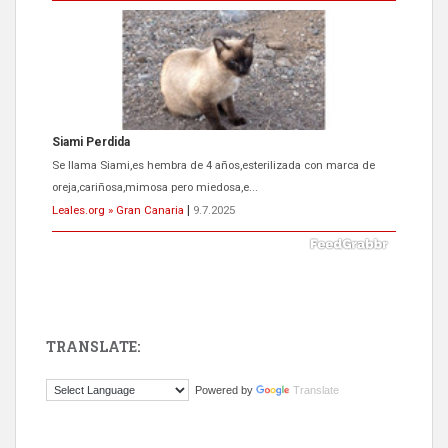
Siami Perdida
Se llama Siami,es hembra de 4 años,esterilizada con marca de
oreja,cariñosa,mimosa pero miedosa,e...
Leales.org » Gran Canaria
|
9.7.2025
TRANSLATE:
ADOPCIÓN URGENTE GATA TEROR GRAN CANARIA
Powered by
Translate
El ayuntamiento se va a llevar a Los Gatos callejeros de la zona los
próximos días, ella incluida...
Leales.org » Gran Canaria
|
9.7.2025