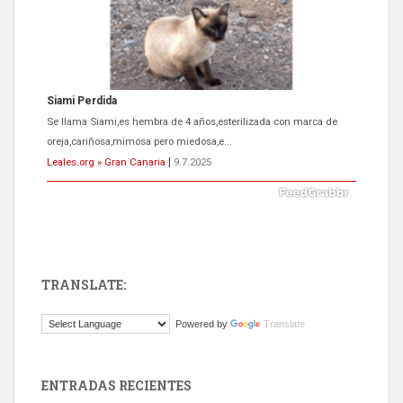
Siami Perdida
Se llama Siami,es hembra de 4 años,esterilizada con marca de
oreja,cariñosa,mimosa pero miedosa,e...
Leales.org » Gran Canaria
|
9.7.2025
TRANSLATE:
ADOPCIÓN URGENTE GATA TEROR GRAN CANARIA
Powered by
Translate
El ayuntamiento se va a llevar a Los Gatos callejeros de la zona los
próximos días, ella incluida...
Leales.org » Gran Canaria
|
9.7.2025
ENTRADAS RECIENTES