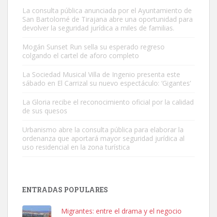
La consulta pública anunciada por el Ayuntamiento de
San Bartolomé de Tirajana abre una oportunidad para
devolver la seguridad jurídica a miles de familias.
Mogán Sunset Run sella su esperado regreso
colgando el cartel de aforo completo
Gato manso encontrado
Este gato macho ha aparecido en la calle hace menos de un mes,
La Sociedad Musical Villa de Ingenio presenta este
sábado en El Carrizal su nuevo espectáculo: ‘Gigantes’
es muy manso y extremadamente cari...
Leales.org » Gran Canaria
|
9.7.2025
La Gloria recibe el reconocimiento oficial por la calidad
de sus quesos
Urbanismo abre la consulta pública para elaborar la
ordenanza que aportará mayor seguridad jurídica al
uso residencial en la zona turística
Adopción urgente
Busco adopción responsable para mi perra. Pastor alemán,
ENTRADAS POPULARES
hembra, 4 años. Por motivos personales ...
Leales.org » Gran Canaria
|
6.7.2025
Migrantes: entre el drama y el negocio