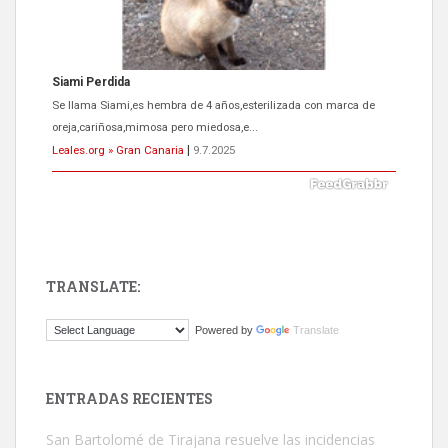
Siami Perdida
Se llama Siami,es hembra de 4 años,esterilizada con marca de
oreja,cariñosa,mimosa pero miedosa,e...
Leales.org » Gran Canaria
|
9.7.2025
TRANSLATE:
ADOPCIÓN URGENTE GATA TEROR GRAN CANARIA
Powered by
Translate
El ayuntamiento se va a llevar a Los Gatos callejeros de la zona los
próximos días, ella incluida...
Leales.org » Gran Canaria
|
9.7.2025
ENTRADAS RECIENTES
San Bartolomé de Tirajana resuelve las incidencias