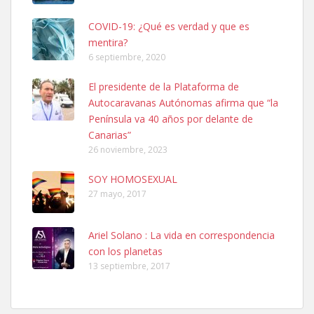
COVID-19: ¿Qué es verdad y que es
mentira?
6 septiembre, 2020
SHIBA PERDIDO AVDA JOSE MESA Y LOPEZ
El presidente de la Plataforma de
PERRO MACHO RAZA SHIBA CON MICROCHIP PERDIDO HOY
Autocaravanas Autónomas afirma que “la
06/07/2025 ZONA MESA Y LOPEZ. ES MUY ASUSTADIZO
Península va 40 años por delante de
Leales.org » Gran Canaria
|
6.7.2025
Canarias”
26 noviembre, 2023
SOY HOMOSEXUAL
27 mayo, 2017
Ariel Solano : La vida en correspondencia
Ninfa perdida
con los planetas
El día 5 se los perdió una ninfa papillera, asustada tiene miedo a la
13 septiembre, 2017
calle, se perdió por la zon...
Leales.org » Gran Canaria
|
6.7.2025