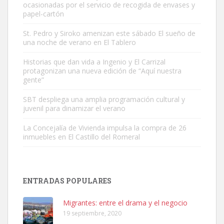
ocasionadas por el servicio de recogida de envases y
papel-cartón
St. Pedro y Siroko amenizan este sábado El sueño de
una noche de verano en El Tablero
Gato manso encontrado
Este gato macho ha aparecido en la calle hace menos de un mes,
Historias que dan vida a Ingenio y El Carrizal
protagonizan una nueva edición de “Aquí nuestra
es muy manso y extremadamente cari...
gente”
Leales.org » Gran Canaria
|
9.7.2025
SBT despliega una amplia programación cultural y
juvenil para dinamizar el verano
La Concejalía de Vivienda impulsa la compra de 26
inmuebles en El Castillo del Romeral
Adopción urgente
Busco adopción responsable para mi perra. Pastor alemán,
ENTRADAS POPULARES
hembra, 4 años. Por motivos personales ...
Leales.org » Gran Canaria
|
6.7.2025
Migrantes: entre el drama y el negocio
19 septiembre, 2020