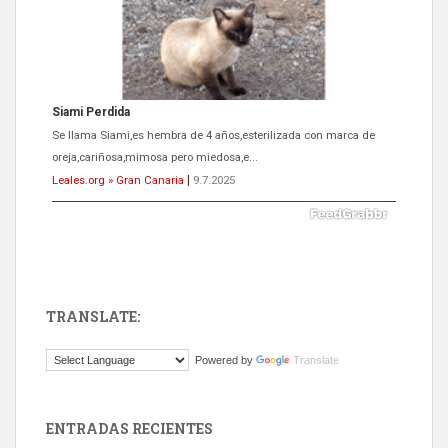
Siami Perdida
Se llama Siami,es hembra de 4 años,esterilizada con marca de
oreja,cariñosa,mimosa pero miedosa,e...
Leales.org » Gran Canaria
|
9.7.2025
TRANSLATE:
ADOPCIÓN URGENTE GATA TEROR GRAN CANARIA
Powered by
Translate
El ayuntamiento se va a llevar a Los Gatos callejeros de la zona los
próximos días, ella incluida...
Leales.org » Gran Canaria
|
9.7.2025
ENTRADAS RECIENTES