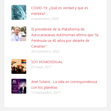
COVID-19: ¿Qué es verdad y que es
mentira?
6 septiembre, 2020
El presidente de la Plataforma de
Autocaravanas Autónomas afirma que “la
SHIBA PERDIDO AVDA JOSE MESA Y LOPEZ
Península va 40 años por delante de
PERRO MACHO RAZA SHIBA CON MICROCHIP PERDIDO HOY
Canarias”
06/07/2025 ZONA MESA Y LOPEZ. ES MUY ASUSTADIZO
26 noviembre, 2023
Leales.org » Gran Canaria
|
6.7.2025
SOY HOMOSEXUAL
27 mayo, 2017
Ariel Solano : La vida en correspondencia
con los planetas
Ninfa perdida
13 septiembre, 2017
El día 5 se los perdió una ninfa papillera, asustada tiene miedo a la
calle, se perdió por la zon...
Leales.org » Gran Canaria
|
6.7.2025