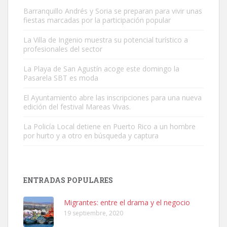
Barranquillo Andrés y Soria se preparan para vivir unas
fiestas marcadas por la participación popular
La Villa de Ingenio muestra su potencial turístico a
profesionales del sector
Gato manso encontrado
La Playa de San Agustín acoge este domingo la
Este gato macho ha aparecido en la calle hace menos de un mes,
Pasarela SBT es moda
es muy manso y extremadamente cari...
El Ayuntamiento abre las inscripciones para una nueva
Leales.org » Gran Canaria
|
9.7.2025
edición del festival Mareas Vivas.
La Policía Local detiene en Puerto Rico a un hombre
por hurto y a otro en búsqueda y captura
ENTRADAS POPULARES
Adopción urgente
Busco adopción responsable para mi perra. Pastor alemán,
Migrantes: entre el drama y el negocio
hembra, 4 años. Por motivos personales ...
19 septiembre, 2020
Leales.org » Gran Canaria
|
6.7.2025