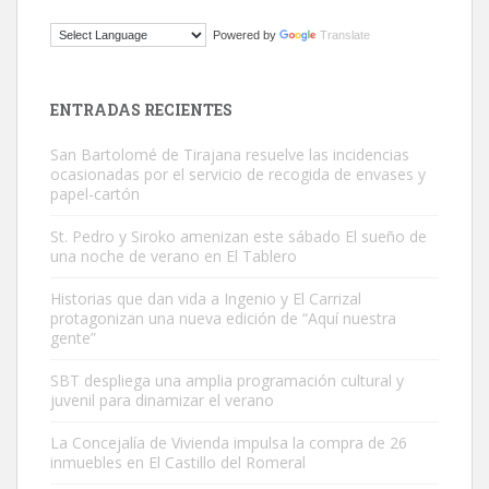
ADOPCIÓN URGENTE GATA TEROR GRAN CANARIA
Powered by
Translate
El ayuntamiento se va a llevar a Los Gatos callejeros de la zona los
próximos días, ella incluida...
Leales.org » Gran Canaria
|
9.7.2025
ENTRADAS RECIENTES
San Bartolomé de Tirajana resuelve las incidencias
ocasionadas por el servicio de recogida de envases y
papel-cartón
St. Pedro y Siroko amenizan este sábado El sueño de
una noche de verano en El Tablero
Gato manso encontrado
Este gato macho ha aparecido en la calle hace menos de un mes,
Historias que dan vida a Ingenio y El Carrizal
protagonizan una nueva edición de “Aquí nuestra
es muy manso y extremadamente cari...
gente”
Leales.org » Gran Canaria
|
9.7.2025
SBT despliega una amplia programación cultural y
juvenil para dinamizar el verano
La Concejalía de Vivienda impulsa la compra de 26
inmuebles en El Castillo del Romeral