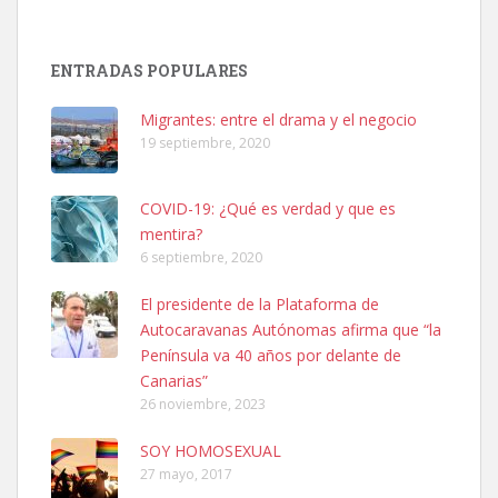
Adopción urgente
Busco adopción responsable para mi perra. Pastor alemán,
ENTRADAS POPULARES
hembra, 4 años. Por motivos personales ...
Leales.org » Gran Canaria
|
6.7.2025
Migrantes: entre el drama y el negocio
19 septiembre, 2020
COVID-19: ¿Qué es verdad y que es
mentira?
6 septiembre, 2020
SHIBA PERDIDO AVDA JOSE MESA Y LOPEZ
El presidente de la Plataforma de
PERRO MACHO RAZA SHIBA CON MICROCHIP PERDIDO HOY
Autocaravanas Autónomas afirma que “la
06/07/2025 ZONA MESA Y LOPEZ. ES MUY ASUSTADIZO
Península va 40 años por delante de
Leales.org » Gran Canaria
|
6.7.2025
Canarias”
26 noviembre, 2023
SOY HOMOSEXUAL
27 mayo, 2017