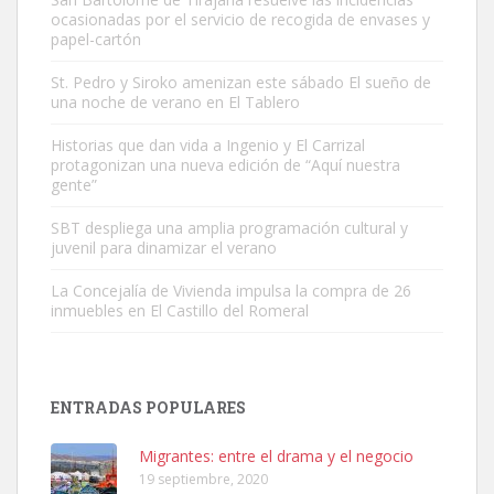
ocasionadas por el servicio de recogida de envases y
papel-cartón
St. Pedro y Siroko amenizan este sábado El sueño de
una noche de verano en El Tablero
Gato manso encontrado
Este gato macho ha aparecido en la calle hace menos de un mes,
Historias que dan vida a Ingenio y El Carrizal
protagonizan una nueva edición de “Aquí nuestra
es muy manso y extremadamente cari...
gente”
Leales.org » Gran Canaria
|
9.7.2025
SBT despliega una amplia programación cultural y
juvenil para dinamizar el verano
La Concejalía de Vivienda impulsa la compra de 26
inmuebles en El Castillo del Romeral
Adopción urgente
Busco adopción responsable para mi perra. Pastor alemán,
ENTRADAS POPULARES
hembra, 4 años. Por motivos personales ...
Leales.org » Gran Canaria
|
6.7.2025
Migrantes: entre el drama y el negocio
19 septiembre, 2020