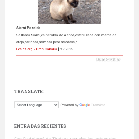
Siami Perdida
Se llama Siami,es hembra de 4 años,esterilizada con marca de
oreja,cariñosa,mimosa pero miedosa,e...
Leales.org » Gran Canaria
|
9.7.2025
TRANSLATE:
ADOPCIÓN URGENTE GATA TEROR GRAN CANARIA
Powered by
Translate
El ayuntamiento se va a llevar a Los Gatos callejeros de la zona los
próximos días, ella incluida...
Leales.org » Gran Canaria
|
9.7.2025
ENTRADAS RECIENTES
San Bartolomé de Tirajana resuelve las incidencias