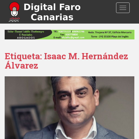
S
TOGGLE
k
i
p
t
o
m
a
Etiqueta: Isaac M. Hernández
i
Álvarez
n
c
o
n
t
e
n
t