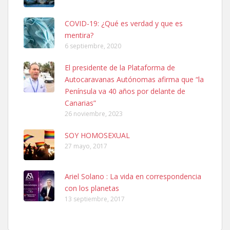
COVID-19: ¿Qué es verdad y que es
mentira?
6 septiembre, 2020
SHIBA PERDIDO AVDA JOSE MESA Y LOPEZ
El presidente de la Plataforma de
PERRO MACHO RAZA SHIBA CON MICROCHIP PERDIDO HOY
Autocaravanas Autónomas afirma que “la
06/07/2025 ZONA MESA Y LOPEZ. ES MUY ASUSTADIZO
Península va 40 años por delante de
Leales.org » Gran Canaria
|
6.7.2025
Canarias”
26 noviembre, 2023
SOY HOMOSEXUAL
27 mayo, 2017
Ariel Solano : La vida en correspondencia
Ninfa perdida
con los planetas
El día 5 se los perdió una ninfa papillera, asustada tiene miedo a la
13 septiembre, 2017
calle, se perdió por la zon...
Leales.org » Gran Canaria
|
6.7.2025