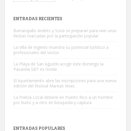
El ayuntamiento se va a llevar a Los Gatos callejeros de la zona los
próximos días, ella incluida...
Leales.org » Gran Canaria
|
9.7.2025
ENTRADAS RECIENTES
Barranquillo Andrés y Soria se preparan para vivir unas
fiestas marcadas por la participación popular
La Villa de Ingenio muestra su potencial turístico a
profesionales del sector
Gato manso encontrado
La Playa de San Agustín acoge este domingo la
Este gato macho ha aparecido en la calle hace menos de un mes,
Pasarela SBT es moda
es muy manso y extremadamente cari...
El Ayuntamiento abre las inscripciones para una nueva
Leales.org » Gran Canaria
|
9.7.2025
edición del festival Mareas Vivas.
La Policía Local detiene en Puerto Rico a un hombre
por hurto y a otro en búsqueda y captura
ENTRADAS POPULARES
Adopción urgente