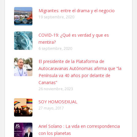
Busco adopción responsable para mi perra. Pastor alemán,
Migrantes: entre el drama y el negocio
hembra, 4 años. Por motivos personales ...
19 septiembre, 2020
Leales.org » Gran Canaria
|
6.7.2025
COVID-19: ¿Qué es verdad y que es
mentira?
6 septiembre, 2020
El presidente de la Plataforma de
Autocaravanas Autónomas afirma que “la
SHIBA PERDIDO AVDA JOSE MESA Y LOPEZ
Península va 40 años por delante de
PERRO MACHO RAZA SHIBA CON MICROCHIP PERDIDO HOY
Canarias”
06/07/2025 ZONA MESA Y LOPEZ. ES MUY ASUSTADIZO
26 noviembre, 2023
Leales.org » Gran Canaria
|
6.7.2025
SOY HOMOSEXUAL
27 mayo, 2017
Ariel Solano : La vida en correspondencia
con los planetas