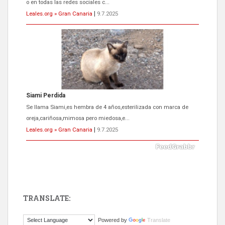
o en todas las redes sociales c...
Leales.org » Gran Canaria
|
9.7.2025
Siami Perdida
Se llama Siami,es hembra de 4 años,esterilizada con marca de
oreja,cariñosa,mimosa pero miedosa,e...
Leales.org » Gran Canaria
|
9.7.2025
TRANSLATE:
ADOPCIÓN URGENTE GATA TEROR GRAN CANARIA
Powered by
Translate
El ayuntamiento se va a llevar a Los Gatos callejeros de la zona los