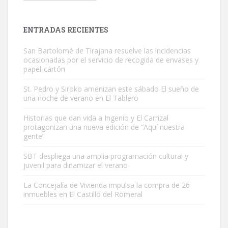
próximos días, ella incluida...
Leales.org » Gran Canaria
|
9.7.2025
ENTRADAS RECIENTES
San Bartolomé de Tirajana resuelve las incidencias
ocasionadas por el servicio de recogida de envases y
papel-cartón
St. Pedro y Siroko amenizan este sábado El sueño de
una noche de verano en El Tablero
Gato manso encontrado
Este gato macho ha aparecido en la calle hace menos de un mes,
Historias que dan vida a Ingenio y El Carrizal
protagonizan una nueva edición de “Aquí nuestra
es muy manso y extremadamente cari...
gente”
Leales.org » Gran Canaria
|
9.7.2025
SBT despliega una amplia programación cultural y
juvenil para dinamizar el verano
La Concejalía de Vivienda impulsa la compra de 26
inmuebles en El Castillo del Romeral
Adopción urgente