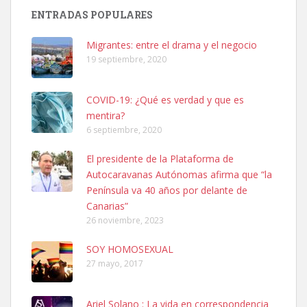
Busco adopción responsable para mi perra. Pastor alemán,
ENTRADAS POPULARES
hembra, 4 años. Por motivos personales ...
Leales.org » Gran Canaria
|
6.7.2025
Migrantes: entre el drama y el negocio
19 septiembre, 2020
COVID-19: ¿Qué es verdad y que es
mentira?
6 septiembre, 2020
SHIBA PERDIDO AVDA JOSE MESA Y LOPEZ
El presidente de la Plataforma de
PERRO MACHO RAZA SHIBA CON MICROCHIP PERDIDO HOY
Autocaravanas Autónomas afirma que “la
06/07/2025 ZONA MESA Y LOPEZ. ES MUY ASUSTADIZO
Península va 40 años por delante de
Leales.org » Gran Canaria
|
6.7.2025
Canarias”
26 noviembre, 2023
SOY HOMOSEXUAL
27 mayo, 2017
Ariel Solano : La vida en correspondencia