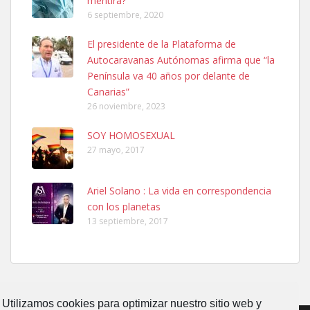
mentira?
6 septiembre, 2020
SHIBA PERDIDO AVDA JOSE MESA Y LOPEZ
El presidente de la Plataforma de
PERRO MACHO RAZA SHIBA CON MICROCHIP PERDIDO HOY
Autocaravanas Autónomas afirma que “la
06/07/2025 ZONA MESA Y LOPEZ. ES MUY ASUSTADIZO
Península va 40 años por delante de
Leales.org » Gran Canaria
|
6.7.2025
Canarias”
26 noviembre, 2023
SOY HOMOSEXUAL
27 mayo, 2017
Ariel Solano : La vida en correspondencia
Ninfa perdida
con los planetas
El día 5 se los perdió una ninfa papillera, asustada tiene miedo a la
13 septiembre, 2017
calle, se perdió por la zon...
Leales.org » Gran Canaria
|
6.7.2025
Utilizamos cookies para optimizar nuestro sitio web y