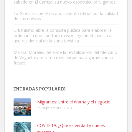
sábado en El Carrizal su nuevo espectáculo: ‘Gigantes’
Gato manso encontrado
La Gloria recibe el reconocimiento oficial por la calidad
Este gato macho ha aparecido en la calle hace menos de un mes,
de sus quesos
es muy manso y extremadamente cari...
Urbanismo abre la consulta pública para elaborar la
Leales.org » Gran Canaria
|
9.7.2025
ordenanza que aportará mayor seguridad jurídica al
uso residencial en la zona turística
Marcial Morales defiende la revitalización del Mercado
de Vegueta y reclama más apoyo para garantizar su
futuro.
Adopción urgente
Busco adopción responsable para mi perra. Pastor alemán,
ENTRADAS POPULARES
hembra, 4 años. Por motivos personales ...
Leales.org » Gran Canaria
|
6.7.2025
Migrantes: entre el drama y el negocio
19 septiembre, 2020
COVID-19: ¿Qué es verdad y que es