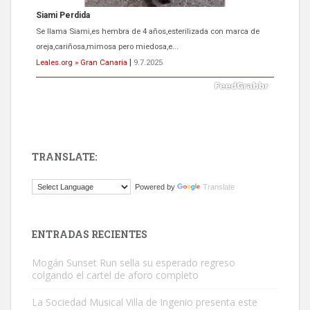
Siami Perdida
Se llama Siami,es hembra de 4 años,esterilizada con marca de
oreja,cariñosa,mimosa pero miedosa,e...
Leales.org » Gran Canaria
|
9.7.2025
TRANSLATE:
ADOPCIÓN URGENTE GATA TEROR GRAN CANARIA
Powered by
Translate
El ayuntamiento se va a llevar a Los Gatos callejeros de la zona los
próximos días, ella incluida...
Leales.org » Gran Canaria
|
9.7.2025
ENTRADAS RECIENTES
Mogán Sunset Run sella su esperado regreso
colgando el cartel de aforo completo
La Sociedad Musical Villa de Ingenio presenta este