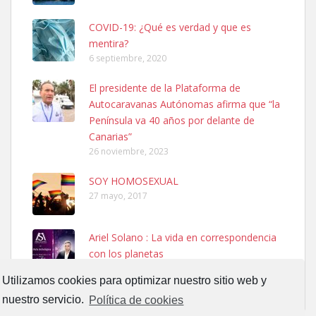
COVID-19: ¿Qué es verdad y que es
mentira?
6 septiembre, 2020
El presidente de la Plataforma de
SHIBA PERDIDO AVDA JOSE MESA Y LOPEZ
Autocaravanas Autónomas afirma que “la
PERRO MACHO RAZA SHIBA CON MICROCHIP PERDIDO HOY
Península va 40 años por delante de
06/07/2025 ZONA MESA Y LOPEZ. ES MUY ASUSTADIZO
Canarias”
Leales.org » Gran Canaria
|
6.7.2025
26 noviembre, 2023
SOY HOMOSEXUAL
27 mayo, 2017
Ariel Solano : La vida en correspondencia
con los planetas
Ninfa perdida
13 septiembre, 2017
El día 5 se los perdió una ninfa papillera, asustada tiene miedo a la
Utilizamos cookies para optimizar nuestro sitio web y
calle, se perdió por la zon...
nuestro servicio.
Política de cookies
Leales.org » Gran Canaria
|
6.7.2025