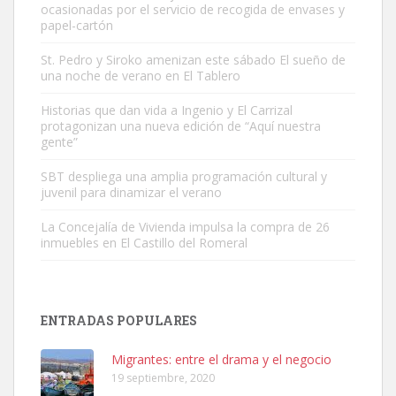
ocasionadas por el servicio de recogida de envases y
papel-cartón
St. Pedro y Siroko amenizan este sábado El sueño de
una noche de verano en El Tablero
Gato manso encontrado
Historias que dan vida a Ingenio y El Carrizal
protagonizan una nueva edición de “Aquí nuestra
Este gato macho ha aparecido en la calle hace menos de un mes,
gente”
es muy manso y extremadamente cari...
Leales.org » Gran Canaria
|
9.7.2025
SBT despliega una amplia programación cultural y
juvenil para dinamizar el verano
La Concejalía de Vivienda impulsa la compra de 26
inmuebles en El Castillo del Romeral
Adopción urgente
ENTRADAS POPULARES
Busco adopción responsable para mi perra. Pastor alemán,
hembra, 4 años. Por motivos personales ...
Migrantes: entre el drama y el negocio
Leales.org » Gran Canaria
|
6.7.2025
19 septiembre, 2020