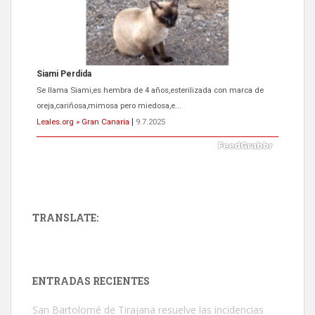
Siami Perdida
Se llama Siami,es hembra de 4 años,esterilizada con marca de
oreja,cariñosa,mimosa pero miedosa,e...
Leales.org » Gran Canaria
|
9.7.2025
TRANSLATE:
ADOPCIÓN URGENTE GATA TEROR GRAN CANARIA
El ayuntamiento se va a llevar a Los Gatos callejeros de la zona los
próximos días, ella incluida...
ENTRADAS RECIENTES
Leales.org » Gran Canaria
|
9.7.2025
San Bartolomé de Tirajana resuelve las incidencias