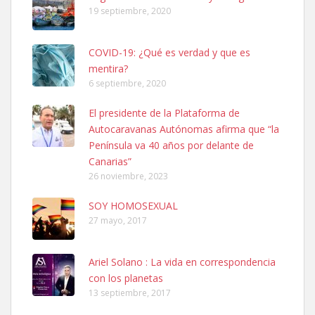
19 septiembre, 2020
COVID-19: ¿Qué es verdad y que es
mentira?
6 septiembre, 2020
SHIBA PERDIDO AVDA JOSE MESA Y LOPEZ
El presidente de la Plataforma de
PERRO MACHO RAZA SHIBA CON MICROCHIP PERDIDO HOY
Autocaravanas Autónomas afirma que “la
06/07/2025 ZONA MESA Y LOPEZ. ES MUY ASUSTADIZO
Península va 40 años por delante de
Leales.org » Gran Canaria
|
6.7.2025
Canarias”
26 noviembre, 2023
SOY HOMOSEXUAL
27 mayo, 2017
Ariel Solano : La vida en correspondencia
Ninfa perdida
con los planetas
El día 5 se los perdió una ninfa papillera, asustada tiene miedo a la
13 septiembre, 2017
calle, se perdió por la zon...
Leales.org » Gran Canaria
|
6.7.2025