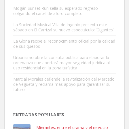
Mogán Sunset Run sella su esperado regreso
colgando el cartel de aforo completo
La Sociedad Musical Villa de Ingenio presenta este
sábado en El Carrizal su nuevo espectáculo: ‘Gigantes’
Gato manso encontrado
La Gloria recibe el reconocimiento oficial por la calidad
Este gato macho ha aparecido en la calle hace menos de un mes,
de sus quesos
es muy manso y extremadamente cari...
Urbanismo abre la consulta pública para elaborar la
Leales.org » Gran Canaria
|
9.7.2025
ordenanza que aportará mayor seguridad jurídica al
uso residencial en la zona turística
Marcial Morales defiende la revitalización del Mercado
de Vegueta y reclama más apoyo para garantizar su
futuro.
Adopción urgente
Busco adopción responsable para mi perra. Pastor alemán,
ENTRADAS POPULARES
hembra, 4 años. Por motivos personales ...
Leales.org » Gran Canaria
|
6.7.2025
Migrantes: entre el drama y el negocio