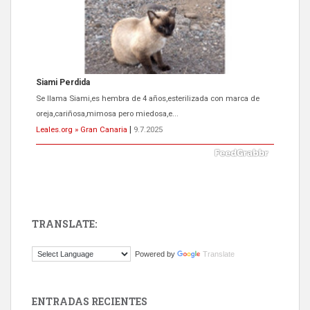
Siami Perdida
Se llama Siami,es hembra de 4 años,esterilizada con marca de
oreja,cariñosa,mimosa pero miedosa,e...
Leales.org » Gran Canaria
|
9.7.2025
TRANSLATE:
ADOPCIÓN URGENTE GATA TEROR GRAN CANARIA
Powered by
Translate
El ayuntamiento se va a llevar a Los Gatos callejeros de la zona los
próximos días, ella incluida...
Leales.org » Gran Canaria
|
9.7.2025
ENTRADAS RECIENTES