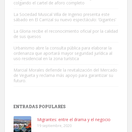
colgando el cartel de aforo completo
La Sociedad Musical Villa de Ingenio presenta este
sábado en El Carrizal su nuevo espectáculo: ‘Gigantes’
Gato manso encontrado
La Gloria recibe el reconocimiento oficial por la calidad
Este gato macho ha aparecido en la calle hace menos de un mes,
de sus quesos
es muy manso y extremadamente cari...
Urbanismo abre la consulta pública para elaborar la
Leales.org » Gran Canaria
|
9.7.2025
ordenanza que aportará mayor seguridad jurídica al
uso residencial en la zona turística
Marcial Morales defiende la revitalización del Mercado
de Vegueta y reclama más apoyo para garantizar su
futuro.
Adopción urgente
Busco adopción responsable para mi perra. Pastor alemán,
ENTRADAS POPULARES
hembra, 4 años. Por motivos personales ...
Leales.org » Gran Canaria
|
6.7.2025
Migrantes: entre el drama y el negocio
19 septiembre, 2020