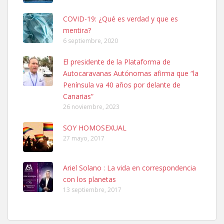
COVID-19: ¿Qué es verdad y que es
mentira?
6 septiembre, 2020
SHIBA PERDIDO AVDA JOSE MESA Y LOPEZ
El presidente de la Plataforma de
PERRO MACHO RAZA SHIBA CON MICROCHIP PERDIDO HOY
Autocaravanas Autónomas afirma que “la
06/07/2025 ZONA MESA Y LOPEZ. ES MUY ASUSTADIZO
Península va 40 años por delante de
Leales.org » Gran Canaria
|
6.7.2025
Canarias”
26 noviembre, 2023
SOY HOMOSEXUAL
27 mayo, 2017
Ariel Solano : La vida en correspondencia
Ninfa perdida
con los planetas
El día 5 se los perdió una ninfa papillera, asustada tiene miedo a la
13 septiembre, 2017
calle, se perdió por la zon...
Leales.org » Gran Canaria
|
6.7.2025