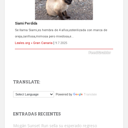
Siami Perdida
Se llama Siami,es hembra de 4 años,esterilizada con marca de
oreja,cariñosa,mimosa pero miedosa,e...
Leales.org » Gran Canaria
|
9.7.2025
TRANSLATE:
ADOPCIÓN URGENTE GATA TEROR GRAN CANARIA
Powered by
Translate
El ayuntamiento se va a llevar a Los Gatos callejeros de la zona los
próximos días, ella incluida...
Leales.org » Gran Canaria
|
9.7.2025
ENTRADAS RECIENTES
Mogán Sunset Run sella su esperado regreso