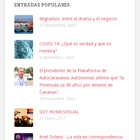
Busco adopción responsable para mi perra. Pastor alemán,
ENTRADAS POPULARES
hembra, 4 años. Por motivos personales ...
Leales.org » Gran Canaria
|
6.7.2025
Migrantes: entre el drama y el negocio
19 septiembre, 2020
COVID-19: ¿Qué es verdad y que es
mentira?
6 septiembre, 2020
SHIBA PERDIDO AVDA JOSE MESA Y LOPEZ
El presidente de la Plataforma de
PERRO MACHO RAZA SHIBA CON MICROCHIP PERDIDO HOY
Autocaravanas Autónomas afirma que “la
06/07/2025 ZONA MESA Y LOPEZ. ES MUY ASUSTADIZO
Península va 40 años por delante de
Leales.org » Gran Canaria
|
6.7.2025
Canarias”
26 noviembre, 2023
SOY HOMOSEXUAL
27 mayo, 2017
Ariel Solano : La vida en correspondencia
Ninfa perdida