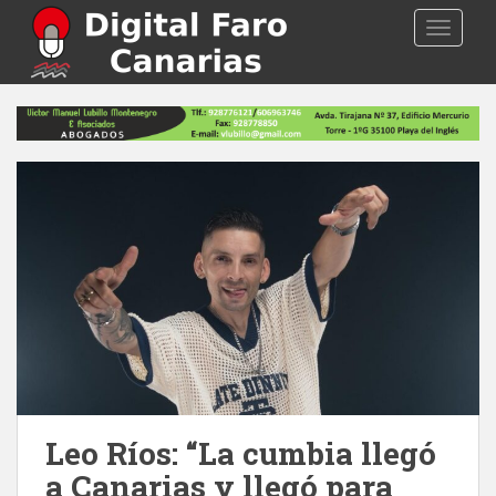
S
TOGGLE
k
i
p
t
o
m
a
i
n
c
o
n
t
e
n
t
Leo Ríos: “La cumbia llegó
a Canarias y llegó para