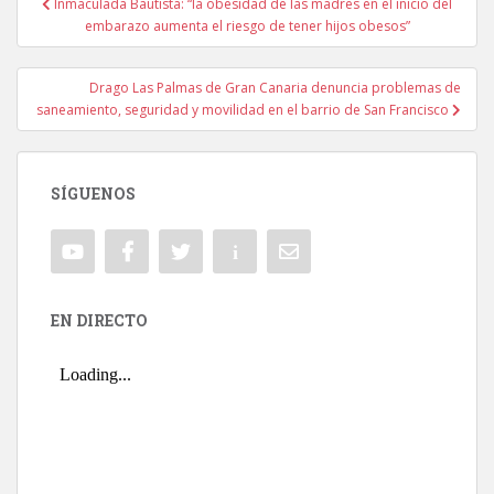
Inmaculada Bautista: “la obesidad de las madres en el inicio del
Navegación de entradas
embarazo aumenta el riesgo de tener hijos obesos”
Drago Las Palmas de Gran Canaria denuncia problemas de
saneamiento, seguridad y movilidad en el barrio de San Francisco
SÍGUENOS
EN DIRECTO