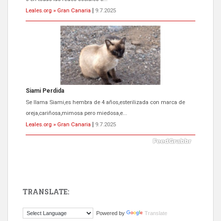
Leales.org » Gran Canaria
|
9.7.2025
Siami Perdida
Se llama Siami,es hembra de 4 años,esterilizada con marca de
oreja,cariñosa,mimosa pero miedosa,e...
Leales.org » Gran Canaria
|
9.7.2025
TRANSLATE:
ADOPCIÓN URGENTE GATA TEROR GRAN CANARIA
Powered by
Translate
El ayuntamiento se va a llevar a Los Gatos callejeros de la zona los