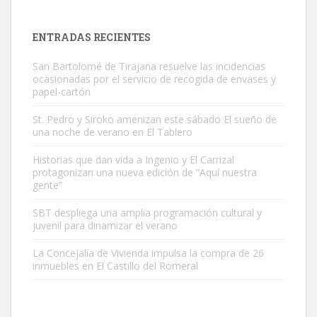
próximos días, ella incluida...
Leales.org » Gran Canaria
|
9.7.2025
ENTRADAS RECIENTES
San Bartolomé de Tirajana resuelve las incidencias
ocasionadas por el servicio de recogida de envases y
papel-cartón
St. Pedro y Siroko amenizan este sábado El sueño de
una noche de verano en El Tablero
Gato manso encontrado
Este gato macho ha aparecido en la calle hace menos de un mes,
Historias que dan vida a Ingenio y El Carrizal
protagonizan una nueva edición de “Aquí nuestra
es muy manso y extremadamente cari...
gente”
Leales.org » Gran Canaria
|
9.7.2025
SBT despliega una amplia programación cultural y
juvenil para dinamizar el verano
La Concejalía de Vivienda impulsa la compra de 26
inmuebles en El Castillo del Romeral
Adopción urgente