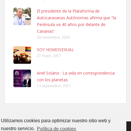
Ninfa perdida
El presidente de la Plataforma de
El día 5 se los perdió una ninfa papillera, asustada tiene miedo a la
Autocaravanas Autónomas afirma que “la
calle, se perdió por la zon...
Península va 40 años por delante de
Leales.org » Gran Canaria
|
6.7.2025
Canarias”
26 noviembre, 2023
SOY HOMOSEXUAL
27 mayo, 2017
Ariel Solano : La vida en correspondencia
Adopcion
con los planetas
Busco casa de acogida para mi perrita ya que por temas de trabajo
13 septiembre, 2017
no la puedo tener. Solo gente r...
Leales.org » Gran Canaria
|
4.7.2025
Utilizamos cookies para optimizar nuestro sitio web y
nuestro servicio.
Política de cookies