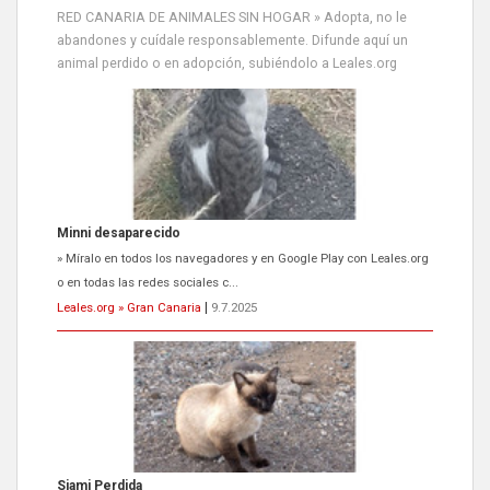
RED CANARIA DE ANIMALES SIN HOGAR » Adopta, no le
abandones y cuídale responsablemente. Difunde aquí un
animal perdido o en adopción, subiéndolo a Leales.org
Siami Perdida
Se llama Siami,es hembra de 4 años,esterilizada con marca de
oreja,cariñosa,mimosa pero miedosa,e...
Leales.org » Gran Canaria
|
9.7.2025
ADOPCIÓN URGENTE GATA TEROR GRAN CANARIA