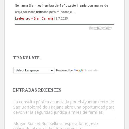
El ayuntamiento se va a llevar a Los Gatos callejeros de la zona los
próximos días, ella incluida...
Leales.org » Gran Canaria
|
9.7.2025
TRANSLATE:
Gato manso encontrado
Powered by
Translate
Este gato macho ha aparecido en la calle hace menos de un mes,
es muy manso y extremadamente cari...
Leales.org » Gran Canaria
|
9.7.2025
ENTRADAS RECIENTES
La consulta pública anunciada por el Ayuntamiento de
San Bartolomé de Tirajana abre una oportunidad para
devolver la seguridad jurídica a miles de familias.
Mogán Sunset Run sella su esperado regreso
colgando el cartel de aforo completo