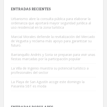
Leales.org » Gran Canaria
|
9.7.2025
ENTRADAS RECIENTES
Urbanismo abre la consulta pública para elaborar la
ordenanza que aportará mayor seguridad jurídica al
uso residencial en la zona turística
Marcial Morales defiende la revitalización del Mercado
de Vegueta y reclama más apoyo para garantizar su
Gato manso encontrado
futuro.
Este gato macho ha aparecido en la calle hace menos de un mes,
Barranquillo Andrés y Soria se preparan para vivir unas
es muy manso y extremadamente cari...
fiestas marcadas por la participación popular
Leales.org » Gran Canaria
|
9.7.2025
La Villa de Ingenio muestra su potencial turístico a
profesionales del sector
La Playa de San Agustín acoge este domingo la
Pasarela SBT es moda
Adopción urgente
Busco adopción responsable para mi perra. Pastor alemán,