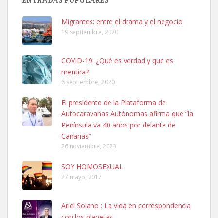
ENTRADAS POPULARES
hembra, 4 años. Por motivos personales ...
Leales.org » Gran Canaria
|
6.7.2025
Migrantes: entre el drama y el negocio
19 septiembre, 2020
COVID-19: ¿Qué es verdad y que es
mentira?
6 septiembre, 2020
SHIBA PERDIDO AVDA JOSE MESA Y LOPEZ
El presidente de la Plataforma de
PERRO MACHO RAZA SHIBA CON MICROCHIP PERDIDO HOY
Autocaravanas Autónomas afirma que “la
06/07/2025 ZONA MESA Y LOPEZ. ES MUY ASUSTADIZO
Península va 40 años por delante de
Leales.org » Gran Canaria
|
6.7.2025
Canarias”
26 noviembre, 2023
SOY HOMOSEXUAL
27 mayo, 2017
Ariel Solano : La vida en correspondencia
Ninfa perdida
con los planetas