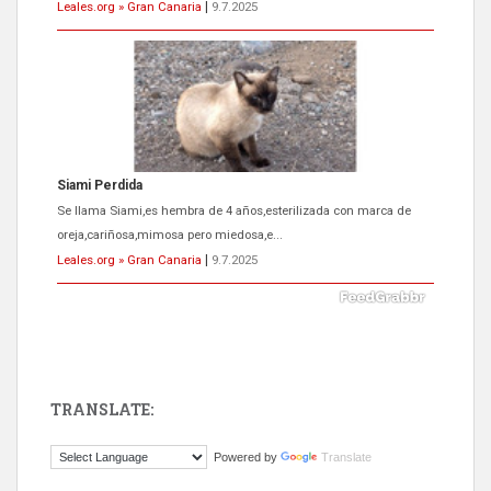
Leales.org » Gran Canaria
|
9.7.2025
Siami Perdida
Se llama Siami,es hembra de 4 años,esterilizada con marca de
oreja,cariñosa,mimosa pero miedosa,e...
Leales.org » Gran Canaria
|
9.7.2025
TRANSLATE:
ADOPCIÓN URGENTE GATA TEROR GRAN CANARIA
Powered by
Translate
El ayuntamiento se va a llevar a Los Gatos callejeros de la zona los
próximos días, ella incluida...