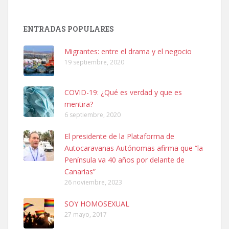
Adopción urgente
Busco adopción responsable para mi perra. Pastor alemán,
ENTRADAS POPULARES
hembra, 4 años. Por motivos personales ...
Leales.org » Gran Canaria
|
6.7.2025
Migrantes: entre el drama y el negocio
19 septiembre, 2020
COVID-19: ¿Qué es verdad y que es
mentira?
6 septiembre, 2020
SHIBA PERDIDO AVDA JOSE MESA Y LOPEZ
El presidente de la Plataforma de
PERRO MACHO RAZA SHIBA CON MICROCHIP PERDIDO HOY
Autocaravanas Autónomas afirma que “la
06/07/2025 ZONA MESA Y LOPEZ. ES MUY ASUSTADIZO
Península va 40 años por delante de
Leales.org » Gran Canaria
|
6.7.2025
Canarias”
26 noviembre, 2023
SOY HOMOSEXUAL
27 mayo, 2017