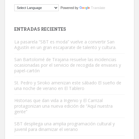
ADOPCIÓN URGENTE GATA TEROR GRAN CANARIA
Powered by
Translate
El ayuntamiento se va a llevar a Los Gatos callejeros de la zona los
próximos días, ella incluida...
Leales.org » Gran Canaria
|
9.7.2025
ENTRADAS RECIENTES
La pasarela “SBT es moda” vuelve a convertir San
Agustín en un gran escaparate de talento y cultura.
San Bartolomé de Tirajana resuelve las incidencias
ocasionadas por el servicio de recogida de envases y
papel-cartón
Gato manso encontrado
Este gato macho ha aparecido en la calle hace menos de un mes,
St. Pedro y Siroko amenizan este sábado El sueño de
una noche de verano en El Tablero
es muy manso y extremadamente cari...
Leales.org » Gran Canaria
|
9.7.2025
Historias que dan vida a Ingenio y El Carrizal
protagonizan una nueva edición de “Aquí nuestra
gente”
SBT despliega una amplia programación cultural y
juvenil para dinamizar el verano