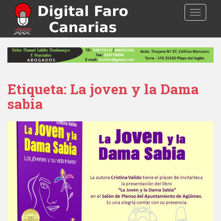
S
TOGGLE
k
i
p
t
o
m
a
Etiqueta: La joven y la Dama
i
sabia
n
c
o
n
t
e
n
t