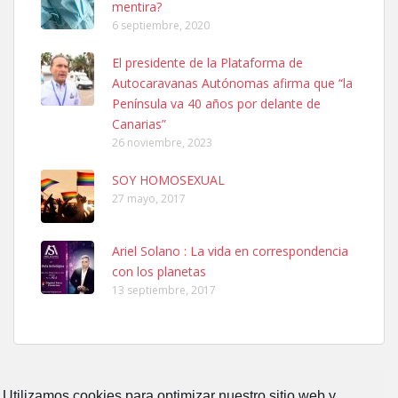
mentira?
6 septiembre, 2020
SHIBA PERDIDO AVDA JOSE MESA Y LOPEZ
El presidente de la Plataforma de
PERRO MACHO RAZA SHIBA CON MICROCHIP PERDIDO HOY
Autocaravanas Autónomas afirma que “la
06/07/2025 ZONA MESA Y LOPEZ. ES MUY ASUSTADIZO
Península va 40 años por delante de
Leales.org » Gran Canaria
|
6.7.2025
Canarias”
26 noviembre, 2023
SOY HOMOSEXUAL
27 mayo, 2017
Ariel Solano : La vida en correspondencia
Ninfa perdida
con los planetas
El día 5 se los perdió una ninfa papillera, asustada tiene miedo a la
13 septiembre, 2017
calle, se perdió por la zon...
Leales.org » Gran Canaria
|
6.7.2025
Utilizamos cookies para optimizar nuestro sitio web y