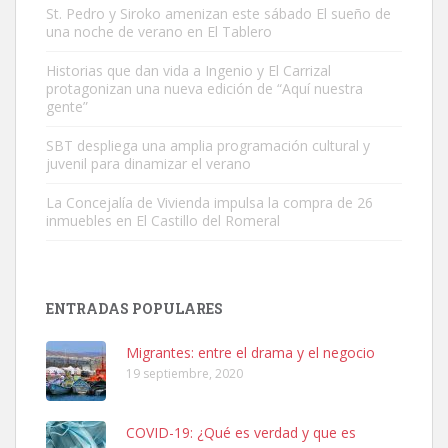
St. Pedro y Siroko amenizan este sábado El sueño de
una noche de verano en El Tablero
Gato manso encontrado
Este gato macho ha aparecido en la calle hace menos de un mes,
Historias que dan vida a Ingenio y El Carrizal
protagonizan una nueva edición de “Aquí nuestra
es muy manso y extremadamente cari...
gente”
Leales.org » Gran Canaria
|
9.7.2025
SBT despliega una amplia programación cultural y
juvenil para dinamizar el verano
La Concejalía de Vivienda impulsa la compra de 26
inmuebles en El Castillo del Romeral
Adopción urgente
Busco adopción responsable para mi perra. Pastor alemán,
ENTRADAS POPULARES
hembra, 4 años. Por motivos personales ...
Leales.org » Gran Canaria
|
6.7.2025
Migrantes: entre el drama y el negocio
19 septiembre, 2020
COVID-19: ¿Qué es verdad y que es