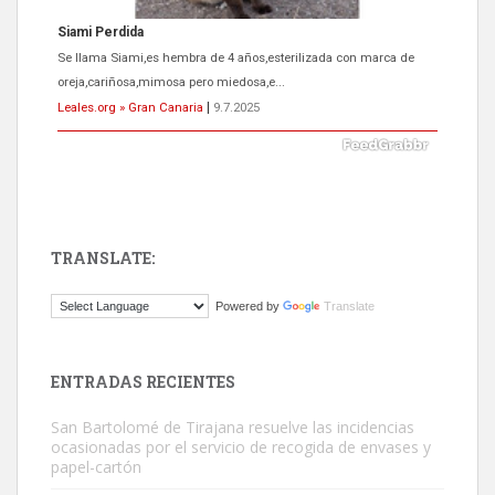
Siami Perdida
Se llama Siami,es hembra de 4 años,esterilizada con marca de
oreja,cariñosa,mimosa pero miedosa,e...
Leales.org » Gran Canaria
|
9.7.2025
TRANSLATE:
ADOPCIÓN URGENTE GATA TEROR GRAN CANARIA
Powered by
Translate
El ayuntamiento se va a llevar a Los Gatos callejeros de la zona los
próximos días, ella incluida...
Leales.org » Gran Canaria
|
9.7.2025
ENTRADAS RECIENTES
San Bartolomé de Tirajana resuelve las incidencias
ocasionadas por el servicio de recogida de envases y
papel-cartón