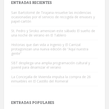
ENTRADAS RECIENTES
San Bartolomé de Tirajana resuelve las incidencias
ocasionadas por el servicio de recogida de envases y
papel-cartón
St. Pedro y Siroko amenizan este sábado El sueño de
una noche de verano en El Tablero
Gato manso encontrado
Este gato macho ha aparecido en la calle hace menos de un mes,
Historias que dan vida a Ingenio y El Carrizal
protagonizan una nueva edición de “Aquí nuestra
es muy manso y extremadamente cari...
gente”
Leales.org » Gran Canaria
|
9.7.2025
SBT despliega una amplia programación cultural y
juvenil para dinamizar el verano
La Concejalía de Vivienda impulsa la compra de 26
inmuebles en El Castillo del Romeral
Adopción urgente
Busco adopción responsable para mi perra. Pastor alemán,
ENTRADAS POPULARES
hembra, 4 años. Por motivos personales ...