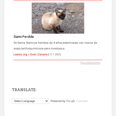
Siami Perdida
Se llama Siami,es hembra de 4 años,esterilizada con marca de
oreja,cariñosa,mimosa pero miedosa,e...
Leales.org » Gran Canaria
|
9.7.2025
TRANSLATE:
ADOPCIÓN URGENTE GATA TEROR GRAN CANARIA
Powered by
Translate
El ayuntamiento se va a llevar a Los Gatos callejeros de la zona los
próximos días, ella incluida...
Leales.org » Gran Canaria
|
9.7.2025