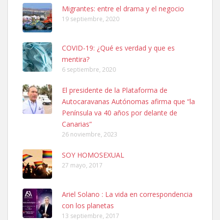
Leales.org » Gran Canaria
|
6.7.2025
Migrantes: entre el drama y el negocio
19 septiembre, 2020
COVID-19: ¿Qué es verdad y que es
mentira?
6 septiembre, 2020
SHIBA PERDIDO AVDA JOSE MESA Y LOPEZ
El presidente de la Plataforma de
PERRO MACHO RAZA SHIBA CON MICROCHIP PERDIDO HOY
Autocaravanas Autónomas afirma que “la
06/07/2025 ZONA MESA Y LOPEZ. ES MUY ASUSTADIZO
Península va 40 años por delante de
Leales.org » Gran Canaria
|
6.7.2025
Canarias”
26 noviembre, 2023
SOY HOMOSEXUAL
27 mayo, 2017
Ariel Solano : La vida en correspondencia
Ninfa perdida
con los planetas
El día 5 se los perdió una ninfa papillera, asustada tiene miedo a la
13 septiembre, 2017
calle, se perdió por la zon...