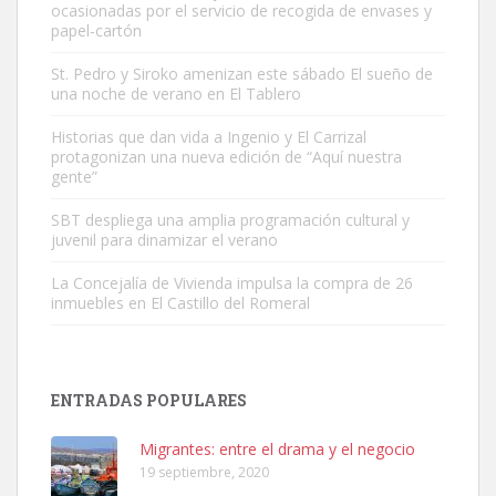
ocasionadas por el servicio de recogida de envases y
papel-cartón
St. Pedro y Siroko amenizan este sábado El sueño de
una noche de verano en El Tablero
Gato manso encontrado
Este gato macho ha aparecido en la calle hace menos de un mes,
Historias que dan vida a Ingenio y El Carrizal
protagonizan una nueva edición de “Aquí nuestra
es muy manso y extremadamente cari...
gente”
Leales.org » Gran Canaria
|
9.7.2025
SBT despliega una amplia programación cultural y
juvenil para dinamizar el verano
La Concejalía de Vivienda impulsa la compra de 26
inmuebles en El Castillo del Romeral
Adopción urgente
Busco adopción responsable para mi perra. Pastor alemán,
ENTRADAS POPULARES
hembra, 4 años. Por motivos personales ...
Leales.org » Gran Canaria
|
6.7.2025
Migrantes: entre el drama y el negocio
19 septiembre, 2020