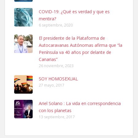
COVID-19: ¿Qué es verdad y que es
mentira?
6 septiembre, 2020
SHIBA PERDIDO AVDA JOSE MESA Y LOPEZ
El presidente de la Plataforma de
PERRO MACHO RAZA SHIBA CON MICROCHIP PERDIDO HOY
Autocaravanas Autónomas afirma que “la
06/07/2025 ZONA MESA Y LOPEZ. ES MUY ASUSTADIZO
Península va 40 años por delante de
Leales.org » Gran Canaria
|
6.7.2025
Canarias”
26 noviembre, 2023
SOY HOMOSEXUAL
27 mayo, 2017
Ariel Solano : La vida en correspondencia
Ninfa perdida
con los planetas
El día 5 se los perdió una ninfa papillera, asustada tiene miedo a la
13 septiembre, 2017
calle, se perdió por la zon...
Leales.org » Gran Canaria
|
6.7.2025