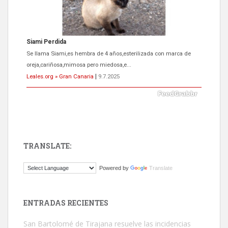
Siami Perdida
Se llama Siami,es hembra de 4 años,esterilizada con marca de
oreja,cariñosa,mimosa pero miedosa,e...
Leales.org » Gran Canaria
|
9.7.2025
TRANSLATE:
ADOPCIÓN URGENTE GATA TEROR GRAN CANARIA
Powered by
Translate
El ayuntamiento se va a llevar a Los Gatos callejeros de la zona los
próximos días, ella incluida...
Leales.org » Gran Canaria
|
9.7.2025
ENTRADAS RECIENTES
San Bartolomé de Tirajana resuelve las incidencias