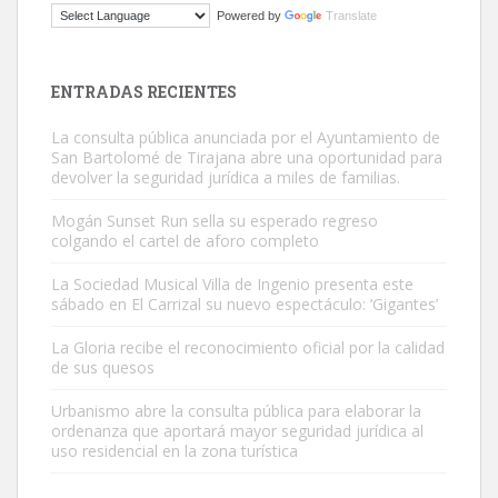
Powered by
Translate
Este gato macho ha aparecido en la calle hace menos de un mes,
es muy manso y extremadamente cari...
Leales.org » Gran Canaria
|
9.7.2025
ENTRADAS RECIENTES
La consulta pública anunciada por el Ayuntamiento de
San Bartolomé de Tirajana abre una oportunidad para
devolver la seguridad jurídica a miles de familias.
Mogán Sunset Run sella su esperado regreso
colgando el cartel de aforo completo
Adopción urgente
Busco adopción responsable para mi perra. Pastor alemán,
La Sociedad Musical Villa de Ingenio presenta este
sábado en El Carrizal su nuevo espectáculo: ‘Gigantes’
hembra, 4 años. Por motivos personales ...
Leales.org » Gran Canaria
|
6.7.2025
La Gloria recibe el reconocimiento oficial por la calidad
de sus quesos
Urbanismo abre la consulta pública para elaborar la
ordenanza que aportará mayor seguridad jurídica al
uso residencial en la zona turística