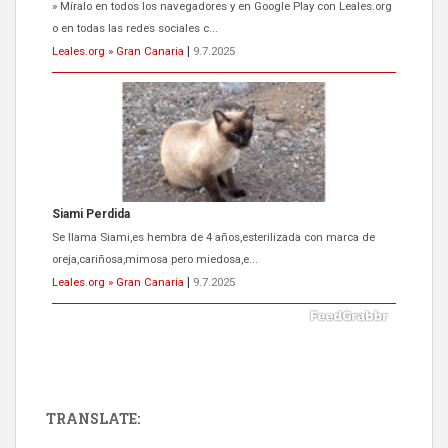
Se llama Siami,es hembra de 4 años,esterilizada con marca de
oreja,cariñosa,mimosa pero miedosa,e...
Leales.org » Gran Canaria
|
9.7.2025
ADOPCIÓN URGENTE GATA TEROR GRAN CANARIA
El ayuntamiento se va a llevar a Los Gatos callejeros de la zona los
próximos días, ella incluida...
Leales.org » Gran Canaria
|
9.7.2025
TRANSLATE:
Gato manso encontrado