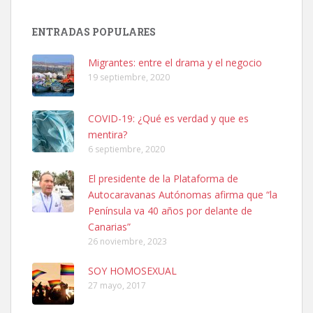
SHIBA PERDIDO AVDA JOSE MESA Y LOPEZ
PERRO MACHO RAZA SHIBA CON MICROCHIP PERDIDO HOY
ENTRADAS POPULARES
06/07/2025 ZONA MESA Y LOPEZ. ES MUY ASUSTADIZO
Leales.org » Gran Canaria
|
6.7.2025
Migrantes: entre el drama y el negocio
19 septiembre, 2020
COVID-19: ¿Qué es verdad y que es
mentira?
6 septiembre, 2020
Ninfa perdida
El presidente de la Plataforma de
El día 5 se los perdió una ninfa papillera, asustada tiene miedo a la
Autocaravanas Autónomas afirma que “la
calle, se perdió por la zon...
Península va 40 años por delante de
Leales.org » Gran Canaria
|
6.7.2025
Canarias”
26 noviembre, 2023
SOY HOMOSEXUAL
27 mayo, 2017