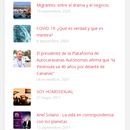
Leales.org » Gran Canaria
|
6.7.2025
Migrantes: entre el drama y el negocio
19 septiembre, 2020
COVID-19: ¿Qué es verdad y que es
mentira?
6 septiembre, 2020
SHIBA PERDIDO AVDA JOSE MESA Y LOPEZ
El presidente de la Plataforma de
PERRO MACHO RAZA SHIBA CON MICROCHIP PERDIDO HOY
Autocaravanas Autónomas afirma que “la
06/07/2025 ZONA MESA Y LOPEZ. ES MUY ASUSTADIZO
Península va 40 años por delante de
Leales.org » Gran Canaria
|
6.7.2025
Canarias”
26 noviembre, 2023
SOY HOMOSEXUAL
27 mayo, 2017
Ariel Solano : La vida en correspondencia
Ninfa perdida
con los planetas
El día 5 se los perdió una ninfa papillera, asustada tiene miedo a la
13 septiembre, 2017
calle, se perdió por la zon...