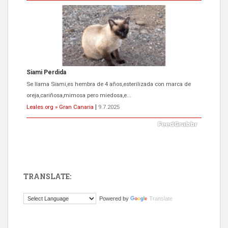
Siami Perdida
Se llama Siami,es hembra de 4 años,esterilizada con marca de
oreja,cariñosa,mimosa pero miedosa,e...
Leales.org » Gran Canaria
|
9.7.2025
TRANSLATE:
ADOPCIÓN URGENTE GATA TEROR GRAN CANARIA
Powered by
Translate
El ayuntamiento se va a llevar a Los Gatos callejeros de la zona los
próximos días, ella incluida...
Leales.org » Gran Canaria
|
9.7.2025