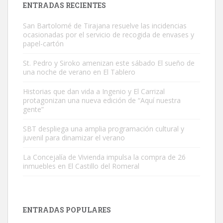
ENTRADAS RECIENTES
San Bartolomé de Tirajana resuelve las incidencias
ocasionadas por el servicio de recogida de envases y
papel-cartón
St. Pedro y Siroko amenizan este sábado El sueño de
una noche de verano en El Tablero
Gato manso encontrado
Este gato macho ha aparecido en la calle hace menos de un mes,
Historias que dan vida a Ingenio y El Carrizal
protagonizan una nueva edición de “Aquí nuestra
es muy manso y extremadamente cari...
gente”
Leales.org » Gran Canaria
|
9.7.2025
SBT despliega una amplia programación cultural y
juvenil para dinamizar el verano
La Concejalía de Vivienda impulsa la compra de 26
inmuebles en El Castillo del Romeral
Adopción urgente
Busco adopción responsable para mi perra. Pastor alemán,
ENTRADAS POPULARES
hembra, 4 años. Por motivos personales ...