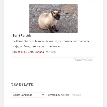
Siami Perdida
Se llama Siami,es hembra de 4 años,esterilizada con marca de
oreja,cariñosa,mimosa pero miedosa,e...
Leales.org » Gran Canaria
|
9.7.2025
TRANSLATE:
ADOPCIÓN URGENTE GATA TEROR GRAN CANARIA
Powered by
Translate
El ayuntamiento se va a llevar a Los Gatos callejeros de la zona los
próximos días, ella incluida...