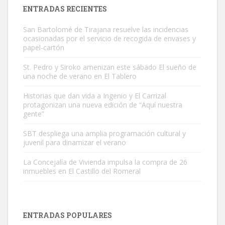
Leales.org » Gran Canaria
|
9.7.2025
ENTRADAS RECIENTES
San Bartolomé de Tirajana resuelve las incidencias
ocasionadas por el servicio de recogida de envases y
papel-cartón
St. Pedro y Siroko amenizan este sábado El sueño de
una noche de verano en El Tablero
Gato manso encontrado
Este gato macho ha aparecido en la calle hace menos de un mes,
Historias que dan vida a Ingenio y El Carrizal
protagonizan una nueva edición de “Aquí nuestra
es muy manso y extremadamente cari...
gente”
Leales.org » Gran Canaria
|
9.7.2025
SBT despliega una amplia programación cultural y
juvenil para dinamizar el verano
La Concejalía de Vivienda impulsa la compra de 26
inmuebles en El Castillo del Romeral
Adopción urgente
Busco adopción responsable para mi perra. Pastor alemán,
ENTRADAS POPULARES
hembra, 4 años. Por motivos personales ...