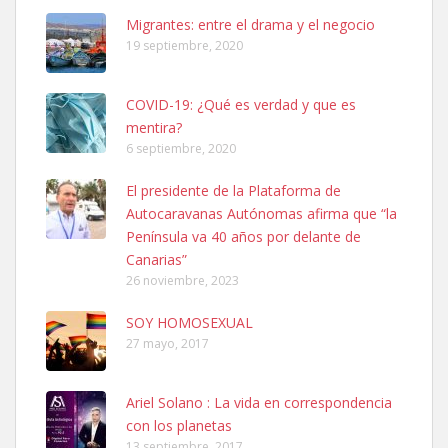
Leales.org » Gran Canaria
|
6.7.2025
Migrantes: entre el drama y el negocio
19 septiembre, 2020
COVID-19: ¿Qué es verdad y que es
mentira?
6 septiembre, 2020
SHIBA PERDIDO AVDA JOSE MESA Y LOPEZ
El presidente de la Plataforma de
PERRO MACHO RAZA SHIBA CON MICROCHIP PERDIDO HOY
Autocaravanas Autónomas afirma que “la
06/07/2025 ZONA MESA Y LOPEZ. ES MUY ASUSTADIZO
Península va 40 años por delante de
Leales.org » Gran Canaria
|
6.7.2025
Canarias”
26 noviembre, 2023
SOY HOMOSEXUAL
27 mayo, 2017
Ariel Solano : La vida en correspondencia
Ninfa perdida
con los planetas
El día 5 se los perdió una ninfa papillera, asustada tiene miedo a la
13 septiembre, 2017