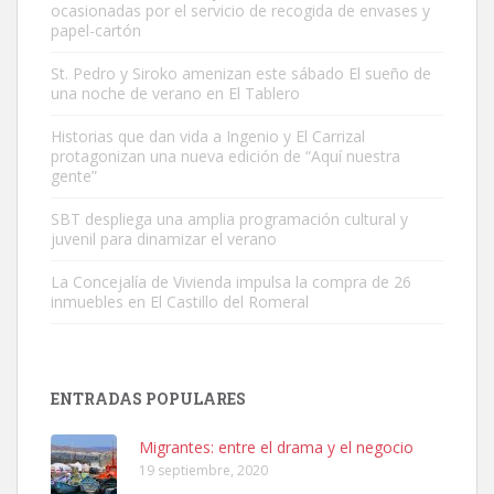
ocasionadas por el servicio de recogida de envases y
papel-cartón
St. Pedro y Siroko amenizan este sábado El sueño de
una noche de verano en El Tablero
Gato manso encontrado
Este gato macho ha aparecido en la calle hace menos de un mes,
Historias que dan vida a Ingenio y El Carrizal
protagonizan una nueva edición de “Aquí nuestra
es muy manso y extremadamente cari...
gente”
Leales.org » Gran Canaria
|
9.7.2025
SBT despliega una amplia programación cultural y
juvenil para dinamizar el verano
La Concejalía de Vivienda impulsa la compra de 26
inmuebles en El Castillo del Romeral
Adopción urgente
Busco adopción responsable para mi perra. Pastor alemán,
ENTRADAS POPULARES
hembra, 4 años. Por motivos personales ...
Leales.org » Gran Canaria
|
6.7.2025
Migrantes: entre el drama y el negocio
19 septiembre, 2020