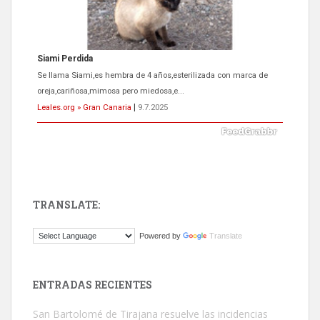
Siami Perdida
Se llama Siami,es hembra de 4 años,esterilizada con marca de
oreja,cariñosa,mimosa pero miedosa,e...
Leales.org » Gran Canaria
|
9.7.2025
TRANSLATE:
ADOPCIÓN URGENTE GATA TEROR GRAN CANARIA
Powered by
Translate
El ayuntamiento se va a llevar a Los Gatos callejeros de la zona los
próximos días, ella incluida...
Leales.org » Gran Canaria
|
9.7.2025
ENTRADAS RECIENTES
San Bartolomé de Tirajana resuelve las incidencias