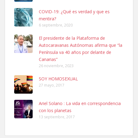
COVID-19: ¿Qué es verdad y que es
mentira?
6 septiembre, 2020
SHIBA PERDIDO AVDA JOSE MESA Y LOPEZ
El presidente de la Plataforma de
PERRO MACHO RAZA SHIBA CON MICROCHIP PERDIDO HOY
Autocaravanas Autónomas afirma que “la
06/07/2025 ZONA MESA Y LOPEZ. ES MUY ASUSTADIZO
Península va 40 años por delante de
Leales.org » Gran Canaria
|
6.7.2025
Canarias”
26 noviembre, 2023
SOY HOMOSEXUAL
27 mayo, 2017
Ariel Solano : La vida en correspondencia
Ninfa perdida
con los planetas
El día 5 se los perdió una ninfa papillera, asustada tiene miedo a la
13 septiembre, 2017
calle, se perdió por la zon...
Leales.org » Gran Canaria
|
6.7.2025