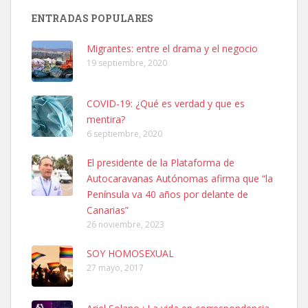
Busco adopción responsable para mi perra. Pastor alemán,
ENTRADAS POPULARES
hembra, 4 años. Por motivos personales ...
Leales.org » Gran Canaria
|
6.7.2025
Migrantes: entre el drama y el negocio
19 septiembre, 2020
COVID-19: ¿Qué es verdad y que es
mentira?
6 septiembre, 2020
SHIBA PERDIDO AVDA JOSE MESA Y LOPEZ
El presidente de la Plataforma de
PERRO MACHO RAZA SHIBA CON MICROCHIP PERDIDO HOY
Autocaravanas Autónomas afirma que “la
06/07/2025 ZONA MESA Y LOPEZ. ES MUY ASUSTADIZO
Península va 40 años por delante de
Leales.org » Gran Canaria
|
6.7.2025
Canarias”
26 noviembre, 2023
SOY HOMOSEXUAL
27 mayo, 2017