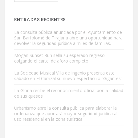
El ayuntamiento se va a llevar a Los Gatos callejeros de la zona los
próximos días, ella incluida...
Leales.org » Gran Canaria
|
9.7.2025
ENTRADAS RECIENTES
La consulta pública anunciada por el Ayuntamiento de
San Bartolomé de Tirajana abre una oportunidad para
devolver la seguridad jurídica a miles de familias.
Mogán Sunset Run sella su esperado regreso
colgando el cartel de aforo completo
Gato manso encontrado
Este gato macho ha aparecido en la calle hace menos de un mes,
La Sociedad Musical Villa de Ingenio presenta este
sábado en El Carrizal su nuevo espectáculo: ‘Gigantes’
es muy manso y extremadamente cari...
Leales.org » Gran Canaria
|
9.7.2025
La Gloria recibe el reconocimiento oficial por la calidad
de sus quesos
Urbanismo abre la consulta pública para elaborar la
ordenanza que aportará mayor seguridad jurídica al
uso residencial en la zona turística
Adopción urgente