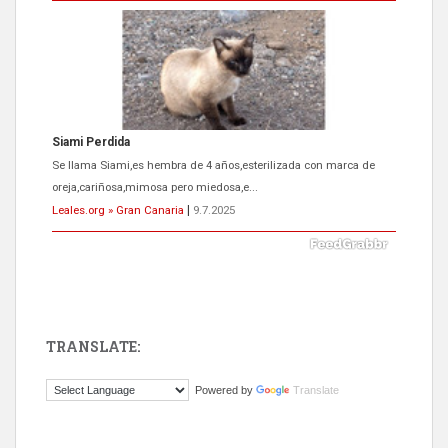
ADOPCIÓN URGENTE GATA TEROR GRAN CANARIA
El ayuntamiento se va a llevar a Los Gatos callejeros de la zona los
próximos días, ella incluida...
Leales.org » Gran Canaria
|
9.7.2025
TRANSLATE:
Gato manso encontrado
Powered by
Translate
Este gato macho ha aparecido en la calle hace menos de un mes,
es muy manso y extremadamente cari...