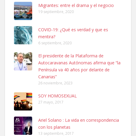
Migrantes: entre el drama y el negocio
Leales.org » Gran Canaria
|
6.7.2025
19 septiembre, 2020
COVID-19: ¿Qué es verdad y que es
mentira?
6 septiembre, 2020
El presidente de la Plataforma de
Ninfa perdida
Autocaravanas Autónomas afirma que “la
El día 5 se los perdió una ninfa papillera, asustada tiene miedo a la
Península va 40 años por delante de
calle, se perdió por la zon...
Canarias”
Leales.org » Gran Canaria
|
6.7.2025
26 noviembre, 2023
SOY HOMOSEXUAL
27 mayo, 2017
Ariel Solano : La vida en correspondencia
Adopcion
con los planetas
13 septiembre, 2017
Busco casa de acogida para mi perrita ya que por temas de trabajo