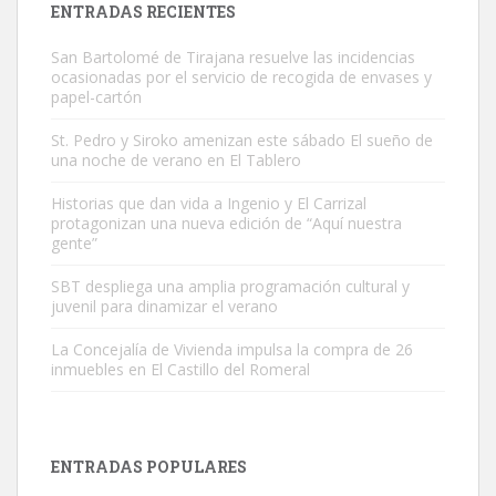
Leales.org » Gran Canaria
|
9.7.2025
ENTRADAS RECIENTES
San Bartolomé de Tirajana resuelve las incidencias
ocasionadas por el servicio de recogida de envases y
papel-cartón
St. Pedro y Siroko amenizan este sábado El sueño de
una noche de verano en El Tablero
Adopción urgente
Historias que dan vida a Ingenio y El Carrizal
Busco adopción responsable para mi perra. Pastor alemán,
protagonizan una nueva edición de “Aquí nuestra
hembra, 4 años. Por motivos personales ...
gente”
Leales.org » Gran Canaria
|
6.7.2025
SBT despliega una amplia programación cultural y
juvenil para dinamizar el verano
La Concejalía de Vivienda impulsa la compra de 26
inmuebles en El Castillo del Romeral
SHIBA PERDIDO AVDA JOSE MESA Y LOPEZ
ENTRADAS POPULARES
PERRO MACHO RAZA SHIBA CON MICROCHIP PERDIDO HOY
06/07/2025 ZONA MESA Y LOPEZ. ES MUY ASUSTADIZO