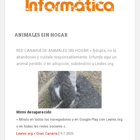
ANIMALES SIN HOGAR
Minni desaparecido
RED CANARIA DE ANIMALES SIN HOGAR » Adopta, no le
» Míralo en todos los navegadores y en Google Play con Leales.org
abandones y cuídale responsablemente. Difunde aquí un
o en todas las redes sociales c...
animal perdido o en adopción, subiéndolo a Leales.org
Leales.org » Gran Canaria
|
9.7.2025
Siami Perdida
Se llama Siami,es hembra de 4 años,esterilizada con marca de
oreja,cariñosa,mimosa pero miedosa,e...
Leales.org » Gran Canaria
|
9.7.2025