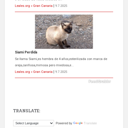
Leales.org » Gran Canaria
|
9.7.2025
Siami Perdida
Se llama Siami,es hembra de 4 años,esterilizada con marca de
oreja,cariñosa,mimosa pero miedosa,e...
Leales.org » Gran Canaria
|
9.7.2025
TRANSLATE:
ADOPCIÓN URGENTE GATA TEROR GRAN CANARIA
Powered by
Translate
El ayuntamiento se va a llevar a Los Gatos callejeros de la zona los