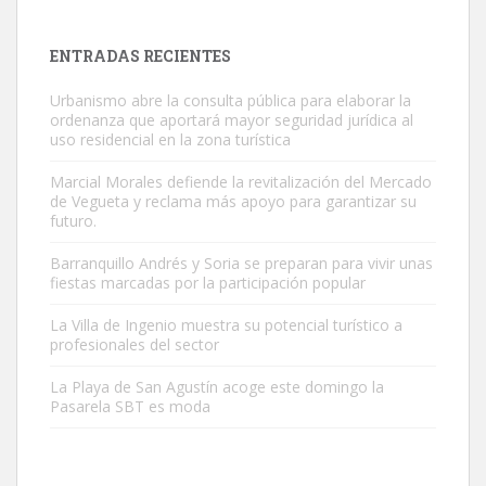
próximos días, ella incluida...
Leales.org » Gran Canaria
|
9.7.2025
ENTRADAS RECIENTES
Urbanismo abre la consulta pública para elaborar la
ordenanza que aportará mayor seguridad jurídica al
uso residencial en la zona turística
Marcial Morales defiende la revitalización del Mercado
de Vegueta y reclama más apoyo para garantizar su
Gato manso encontrado
futuro.
Este gato macho ha aparecido en la calle hace menos de un mes,
Barranquillo Andrés y Soria se preparan para vivir unas
es muy manso y extremadamente cari...
fiestas marcadas por la participación popular
Leales.org » Gran Canaria
|
9.7.2025
La Villa de Ingenio muestra su potencial turístico a
profesionales del sector
La Playa de San Agustín acoge este domingo la
Pasarela SBT es moda
Adopción urgente