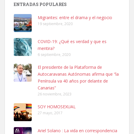
Busco adopción responsable para mi perra. Pastor alemán,
ENTRADAS POPULARES
hembra, 4 años. Por motivos personales ...
Leales.org » Gran Canaria
|
6.7.2025
Migrantes: entre el drama y el negocio
19 septiembre, 2020
COVID-19: ¿Qué es verdad y que es
mentira?
6 septiembre, 2020
SHIBA PERDIDO AVDA JOSE MESA Y LOPEZ
El presidente de la Plataforma de
PERRO MACHO RAZA SHIBA CON MICROCHIP PERDIDO HOY
Autocaravanas Autónomas afirma que “la
06/07/2025 ZONA MESA Y LOPEZ. ES MUY ASUSTADIZO
Península va 40 años por delante de
Leales.org » Gran Canaria
|
6.7.2025
Canarias”
26 noviembre, 2023
SOY HOMOSEXUAL
27 mayo, 2017
Ariel Solano : La vida en correspondencia
Ninfa perdida