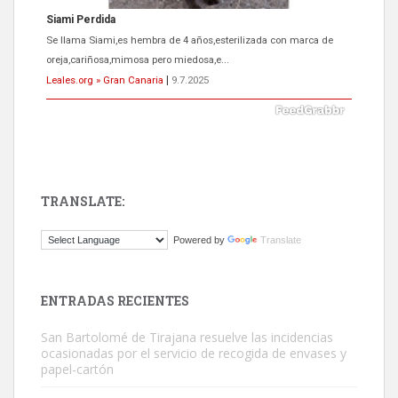
ADOPCIÓN URGENTE GATA TEROR GRAN CANARIA
El ayuntamiento se va a llevar a Los Gatos callejeros de la zona los
próximos días, ella incluida...
Leales.org » Gran Canaria
|
9.7.2025
TRANSLATE:
Gato manso encontrado
Powered by
Translate
Este gato macho ha aparecido en la calle hace menos de un mes,
es muy manso y extremadamente cari...
Leales.org » Gran Canaria
|
9.7.2025
ENTRADAS RECIENTES
San Bartolomé de Tirajana resuelve las incidencias
ocasionadas por el servicio de recogida de envases y
papel-cartón