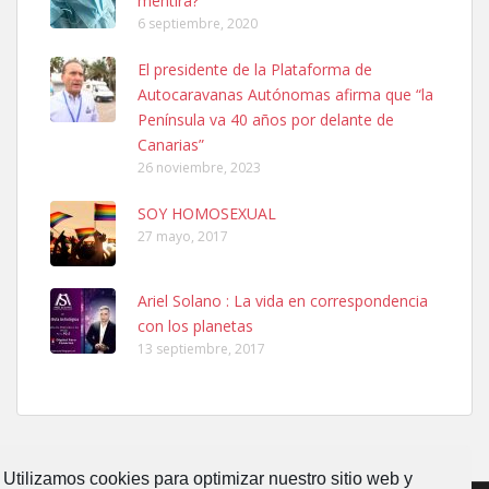
mentira?
6 septiembre, 2020
Ninfa perdida
El presidente de la Plataforma de
El día 5 se los perdió una ninfa papillera, asustada tiene miedo a la
Autocaravanas Autónomas afirma que “la
calle, se perdió por la zon...
Península va 40 años por delante de
Leales.org » Gran Canaria
|
6.7.2025
Canarias”
26 noviembre, 2023
SOY HOMOSEXUAL
27 mayo, 2017
Ariel Solano : La vida en correspondencia
Adopcion
con los planetas
Busco casa de acogida para mi perrita ya que por temas de trabajo
13 septiembre, 2017
no la puedo tener. Solo gente r...
Leales.org » Gran Canaria
|
4.7.2025
Utilizamos cookies para optimizar nuestro sitio web y