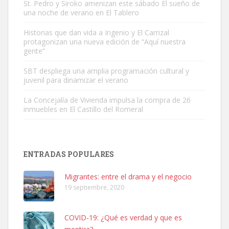
St. Pedro y Siroko amenizan este sábado El sueño de
una noche de verano en El Tablero
Adopción urgente
Busco adopción responsable para mi perra. Pastor alemán,
Historias que dan vida a Ingenio y El Carrizal
protagonizan una nueva edición de “Aquí nuestra
hembra, 4 años. Por motivos personales ...
gente”
Leales.org » Gran Canaria
|
6.7.2025
SBT despliega una amplia programación cultural y
juvenil para dinamizar el verano
La Concejalía de Vivienda impulsa la compra de 26
inmuebles en El Castillo del Romeral
SHIBA PERDIDO AVDA JOSE MESA Y LOPEZ
PERRO MACHO RAZA SHIBA CON MICROCHIP PERDIDO HOY
ENTRADAS POPULARES
06/07/2025 ZONA MESA Y LOPEZ. ES MUY ASUSTADIZO
Leales.org » Gran Canaria
|
6.7.2025
Migrantes: entre el drama y el negocio
19 septiembre, 2020
COVID-19: ¿Qué es verdad y que es