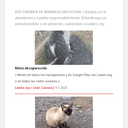
RED CANARIA DE ANIMALES SIN HOGAR » Adopta, no le
abandones y cuídale responsablemente. Difunde aquí un
animal perdido o en adopción, subiéndolo a Leales.org
Siami Perdida
Se llama Siami,es hembra de 4 años,esterilizada con marca de
oreja,cariñosa,mimosa pero miedosa,e...
Leales.org » Gran Canaria
|
9.7.2025