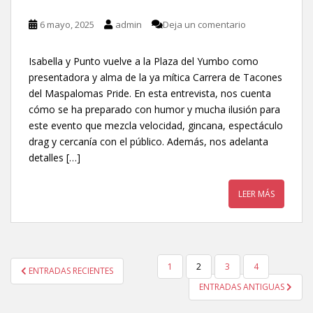
6 mayo, 2025
admin
Deja un comentario
Isabella y Punto vuelve a la Plaza del Yumbo como
presentadora y alma de la ya mítica Carrera de Tacones
del Maspalomas Pride. En esta entrevista, nos cuenta
cómo se ha preparado con humor y mucha ilusión para
este evento que mezcla velocidad, gincana, espectáculo
drag y cercanía con el público. Además, nos adelanta
detalles […]
LEER MÁS
1
2
3
4
ENTRADAS RECIENTES
NAVEGACIÓN DE ENTRADAS
ENTRADAS ANTIGUAS