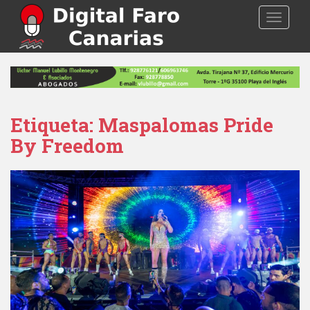
S
TOGGLE
k
i
p
t
o
m
a
Etiqueta: Maspalomas Pride
i
By Freedom
n
c
o
n
t
e
n
t