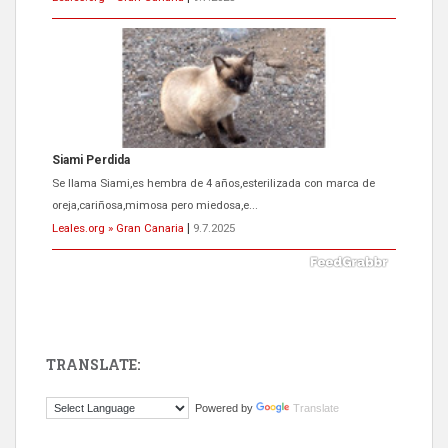
ADOPCIÓN URGENTE GATA TEROR GRAN CANARIA
El ayuntamiento se va a llevar a Los Gatos callejeros de la zona los
próximos días, ella incluida...
Leales.org » Gran Canaria
|
9.7.2025
TRANSLATE:
Gato manso encontrado
Powered by
Translate
Este gato macho ha aparecido en la calle hace menos de un mes,
es muy manso y extremadamente cari...