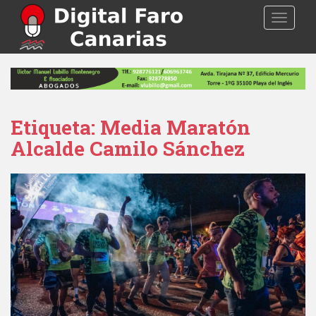
S
TOGGLE
k
i
p
t
o
m
a
Etiqueta: Media Maratón
i
Alcalde Camilo Sánchez
n
c
o
n
t
e
n
t