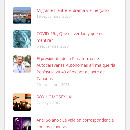
06/07/2025 ZONA MESA Y LOPEZ. ES MUY ASUSTADIZO
Leales.org » Gran Canaria
|
6.7.2025
Migrantes: entre el drama y el negocio
19 septiembre, 2020
COVID-19: ¿Qué es verdad y que es
mentira?
6 septiembre, 2020
Ninfa perdida
El presidente de la Plataforma de
El día 5 se los perdió una ninfa papillera, asustada tiene miedo a la
Autocaravanas Autónomas afirma que “la
calle, se perdió por la zon...
Península va 40 años por delante de
Leales.org » Gran Canaria
|
6.7.2025
Canarias”
26 noviembre, 2023
SOY HOMOSEXUAL
27 mayo, 2017
Ariel Solano : La vida en correspondencia
Adopcion
con los planetas
Busco casa de acogida para mi perrita ya que por temas de trabajo