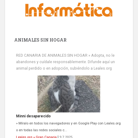
ANIMALES SIN HOGAR
RED CANARIA DE ANIMALES SIN HOGAR » Adopta, no le
abandones y cuídale responsablemente. Difunde aquí un
animal perdido o en adopción, subiéndolo a Leales.org
Siami Perdida
Se llama Siami,es hembra de 4 años,esterilizada con marca de
oreja,cariñosa,mimosa pero miedosa,e...
Leales.org » Gran Canaria
|
9.7.2025