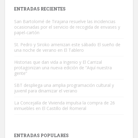
Leales.org » Gran Canaria
|
9.7.2025
ENTRADAS RECIENTES
San Bartolomé de Tirajana resuelve las incidencias
ocasionadas por el servicio de recogida de envases y
papel-cartón
St. Pedro y Siroko amenizan este sábado El sueño de
una noche de verano en El Tablero
Adopción urgente
Busco adopción responsable para mi perra. Pastor alemán,
Historias que dan vida a Ingenio y El Carrizal
protagonizan una nueva edición de “Aquí nuestra
hembra, 4 años. Por motivos personales ...
gente”
Leales.org » Gran Canaria
|
6.7.2025
SBT despliega una amplia programación cultural y
juvenil para dinamizar el verano
La Concejalía de Vivienda impulsa la compra de 26
inmuebles en El Castillo del Romeral
SHIBA PERDIDO AVDA JOSE MESA Y LOPEZ
PERRO MACHO RAZA SHIBA CON MICROCHIP PERDIDO HOY
ENTRADAS POPULARES