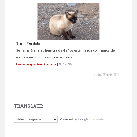
Siami Perdida
Se llama Siami,es hembra de 4 años,esterilizada con marca de
oreja,cariñosa,mimosa pero miedosa,e...
Leales.org » Gran Canaria
|
9.7.2025
TRANSLATE:
ADOPCIÓN URGENTE GATA TEROR GRAN CANARIA
Powered by
Translate
El ayuntamiento se va a llevar a Los Gatos callejeros de la zona los
próximos días, ella incluida...
Leales.org » Gran Canaria
|
9.7.2025