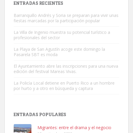
ENTRADAS RECIENTES
Barranquillo Andrés y Soria se preparan para vivir unas
fiestas marcadas por la participación popular
La Villa de Ingenio muestra su potencial turístico a
profesionales del sector
Gato manso encontrado
La Playa de San Agustín acoge este domingo la
Este gato macho ha aparecido en la calle hace menos de un mes,
Pasarela SBT es moda
es muy manso y extremadamente cari...
El Ayuntamiento abre las inscripciones para una nueva
Leales.org » Gran Canaria
|
9.7.2025
edición del festival Mareas Vivas.
La Policía Local detiene en Puerto Rico a un hombre
por hurto y a otro en búsqueda y captura
ENTRADAS POPULARES
Adopción urgente
Busco adopción responsable para mi perra. Pastor alemán,
Migrantes: entre el drama y el negocio
hembra, 4 años. Por motivos personales ...