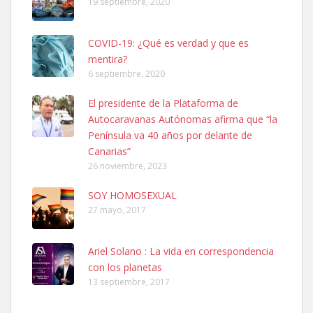
19 septiembre, 2020
Leales.org » Gran Canaria
|
6.7.2025
COVID-19: ¿Qué es verdad y que es
mentira?
6 septiembre, 2020
El presidente de la Plataforma de
Autocaravanas Autónomas afirma que “la
SHIBA PERDIDO AVDA JOSE MESA Y LOPEZ
Península va 40 años por delante de
PERRO MACHO RAZA SHIBA CON MICROCHIP PERDIDO HOY
Canarias”
06/07/2025 ZONA MESA Y LOPEZ. ES MUY ASUSTADIZO
26 noviembre, 2023
Leales.org » Gran Canaria
|
6.7.2025
SOY HOMOSEXUAL
27 mayo, 2017
Ariel Solano : La vida en correspondencia
con los planetas
Ninfa perdida
13 septiembre, 2017
El día 5 se los perdió una ninfa papillera, asustada tiene miedo a la
calle, se perdió por la zon...