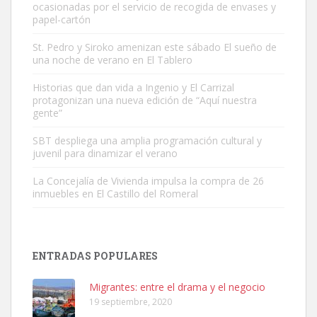
ocasionadas por el servicio de recogida de envases y
papel-cartón
St. Pedro y Siroko amenizan este sábado El sueño de
una noche de verano en El Tablero
Gato manso encontrado
Este gato macho ha aparecido en la calle hace menos de un mes,
Historias que dan vida a Ingenio y El Carrizal
protagonizan una nueva edición de “Aquí nuestra
es muy manso y extremadamente cari...
gente”
Leales.org » Gran Canaria
|
9.7.2025
SBT despliega una amplia programación cultural y
juvenil para dinamizar el verano
La Concejalía de Vivienda impulsa la compra de 26
inmuebles en El Castillo del Romeral
Adopción urgente
Busco adopción responsable para mi perra. Pastor alemán,
ENTRADAS POPULARES
hembra, 4 años. Por motivos personales ...
Leales.org » Gran Canaria
|
6.7.2025
Migrantes: entre el drama y el negocio
19 septiembre, 2020