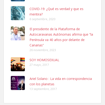
COVID-19: ¿Qué es verdad y que es
mentira?
6 septiembre, 2020
SHIBA PERDIDO AVDA JOSE MESA Y LOPEZ
El presidente de la Plataforma de
PERRO MACHO RAZA SHIBA CON MICROCHIP PERDIDO HOY
Autocaravanas Autónomas afirma que “la
06/07/2025 ZONA MESA Y LOPEZ. ES MUY ASUSTADIZO
Península va 40 años por delante de
Leales.org » Gran Canaria
|
6.7.2025
Canarias”
26 noviembre, 2023
SOY HOMOSEXUAL
27 mayo, 2017
Ariel Solano : La vida en correspondencia
Ninfa perdida
con los planetas
El día 5 se los perdió una ninfa papillera, asustada tiene miedo a la
13 septiembre, 2017
calle, se perdió por la zon...
Leales.org » Gran Canaria
|
6.7.2025