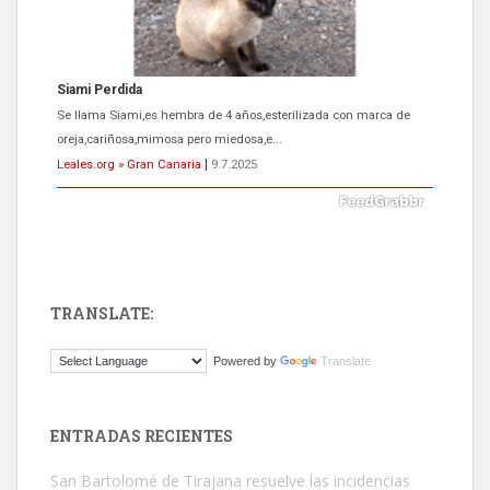
Siami Perdida
Se llama Siami,es hembra de 4 años,esterilizada con marca de
oreja,cariñosa,mimosa pero miedosa,e...
Leales.org » Gran Canaria
|
9.7.2025
TRANSLATE:
ADOPCIÓN URGENTE GATA TEROR GRAN CANARIA
Powered by
Translate
El ayuntamiento se va a llevar a Los Gatos callejeros de la zona los
próximos días, ella incluida...
Leales.org » Gran Canaria
|
9.7.2025
ENTRADAS RECIENTES
San Bartolomé de Tirajana resuelve las incidencias