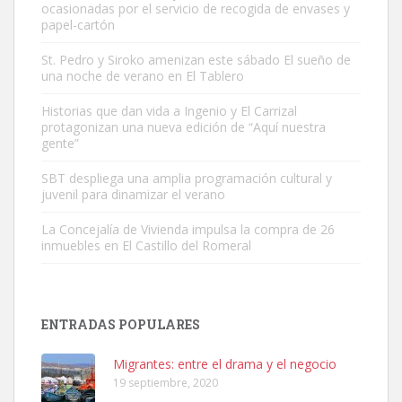
ocasionadas por el servicio de recogida de envases y
papel-cartón
St. Pedro y Siroko amenizan este sábado El sueño de
una noche de verano en El Tablero
Gato manso encontrado
Este gato macho ha aparecido en la calle hace menos de un mes,
Historias que dan vida a Ingenio y El Carrizal
protagonizan una nueva edición de “Aquí nuestra
es muy manso y extremadamente cari...
gente”
Leales.org » Gran Canaria
|
9.7.2025
SBT despliega una amplia programación cultural y
juvenil para dinamizar el verano
La Concejalía de Vivienda impulsa la compra de 26
inmuebles en El Castillo del Romeral
Adopción urgente
Busco adopción responsable para mi perra. Pastor alemán,
ENTRADAS POPULARES
hembra, 4 años. Por motivos personales ...
Leales.org » Gran Canaria
|
6.7.2025
Migrantes: entre el drama y el negocio
19 septiembre, 2020