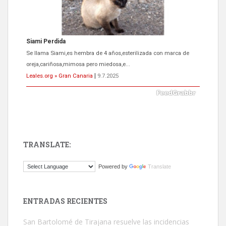
Siami Perdida
Se llama Siami,es hembra de 4 años,esterilizada con marca de
oreja,cariñosa,mimosa pero miedosa,e...
Leales.org » Gran Canaria
|
9.7.2025
TRANSLATE:
ADOPCIÓN URGENTE GATA TEROR GRAN CANARIA
Powered by
Translate
El ayuntamiento se va a llevar a Los Gatos callejeros de la zona los
próximos días, ella incluida...
Leales.org » Gran Canaria
|
9.7.2025
ENTRADAS RECIENTES
San Bartolomé de Tirajana resuelve las incidencias