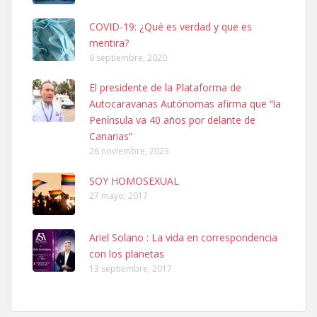
COVID-19: ¿Qué es verdad y que es
mentira?
6 septiembre, 2020
SHIBA PERDIDO AVDA JOSE MESA Y LOPEZ
El presidente de la Plataforma de
PERRO MACHO RAZA SHIBA CON MICROCHIP PERDIDO HOY
Autocaravanas Autónomas afirma que “la
06/07/2025 ZONA MESA Y LOPEZ. ES MUY ASUSTADIZO
Península va 40 años por delante de
Leales.org » Gran Canaria
|
6.7.2025
Canarias”
26 noviembre, 2023
SOY HOMOSEXUAL
27 mayo, 2017
Ariel Solano : La vida en correspondencia
Ninfa perdida
con los planetas
El día 5 se los perdió una ninfa papillera, asustada tiene miedo a la
13 septiembre, 2017
calle, se perdió por la zon...
Leales.org » Gran Canaria
|
6.7.2025