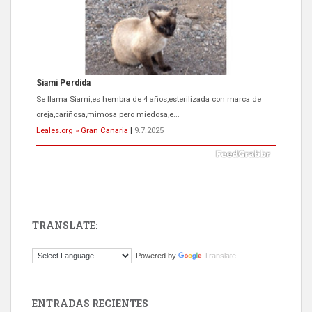
Siami Perdida
Se llama Siami,es hembra de 4 años,esterilizada con marca de
oreja,cariñosa,mimosa pero miedosa,e...
Leales.org » Gran Canaria
|
9.7.2025
TRANSLATE:
ADOPCIÓN URGENTE GATA TEROR GRAN CANARIA
Powered by
Translate
El ayuntamiento se va a llevar a Los Gatos callejeros de la zona los
próximos días, ella incluida...
Leales.org » Gran Canaria
|
9.7.2025
ENTRADAS RECIENTES