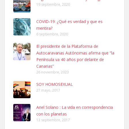
19 septiembre, 2020
COVID-19: ¿Qué es verdad y que es
mentira?
6 septiembre, 2020
SHIBA PERDIDO AVDA JOSE MESA Y LOPEZ
El presidente de la Plataforma de
PERRO MACHO RAZA SHIBA CON MICROCHIP PERDIDO HOY
Autocaravanas Autónomas afirma que “la
06/07/2025 ZONA MESA Y LOPEZ. ES MUY ASUSTADIZO
Península va 40 años por delante de
Leales.org » Gran Canaria
|
6.7.2025
Canarias”
26 noviembre, 2023
SOY HOMOSEXUAL
27 mayo, 2017
Ariel Solano : La vida en correspondencia
Ninfa perdida
con los planetas
El día 5 se los perdió una ninfa papillera, asustada tiene miedo a la
13 septiembre, 2017
calle, se perdió por la zon...
Leales.org » Gran Canaria
|
6.7.2025