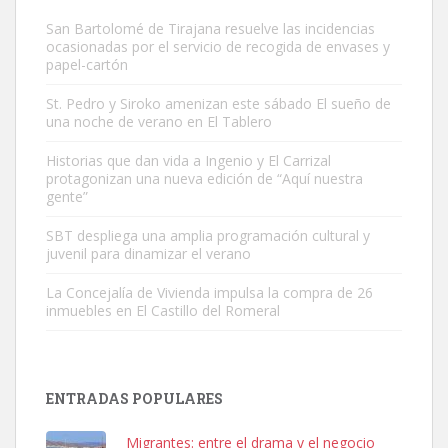
San Bartolomé de Tirajana resuelve las incidencias
ocasionadas por el servicio de recogida de envases y
papel-cartón
St. Pedro y Siroko amenizan este sábado El sueño de
una noche de verano en El Tablero
Gato manso encontrado
Este gato macho ha aparecido en la calle hace menos de un mes,
Historias que dan vida a Ingenio y El Carrizal
protagonizan una nueva edición de “Aquí nuestra
es muy manso y extremadamente cari...
gente”
Leales.org » Gran Canaria
|
9.7.2025
SBT despliega una amplia programación cultural y
juvenil para dinamizar el verano
La Concejalía de Vivienda impulsa la compra de 26
inmuebles en El Castillo del Romeral
Adopción urgente
Busco adopción responsable para mi perra. Pastor alemán,
ENTRADAS POPULARES
hembra, 4 años. Por motivos personales ...
Leales.org » Gran Canaria
|
6.7.2025
Migrantes: entre el drama y el negocio