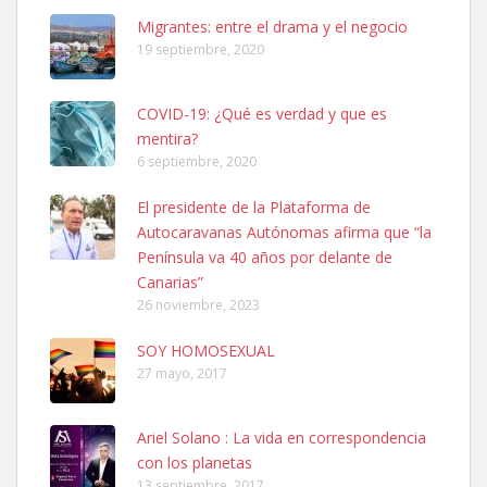
Leales.org » Gran Canaria
|
6.7.2025
Migrantes: entre el drama y el negocio
19 septiembre, 2020
COVID-19: ¿Qué es verdad y que es
mentira?
6 septiembre, 2020
SHIBA PERDIDO AVDA JOSE MESA Y LOPEZ
El presidente de la Plataforma de
PERRO MACHO RAZA SHIBA CON MICROCHIP PERDIDO HOY
Autocaravanas Autónomas afirma que “la
06/07/2025 ZONA MESA Y LOPEZ. ES MUY ASUSTADIZO
Península va 40 años por delante de
Leales.org » Gran Canaria
|
6.7.2025
Canarias”
26 noviembre, 2023
SOY HOMOSEXUAL
27 mayo, 2017
Ariel Solano : La vida en correspondencia
Ninfa perdida
con los planetas
El día 5 se los perdió una ninfa papillera, asustada tiene miedo a la
13 septiembre, 2017