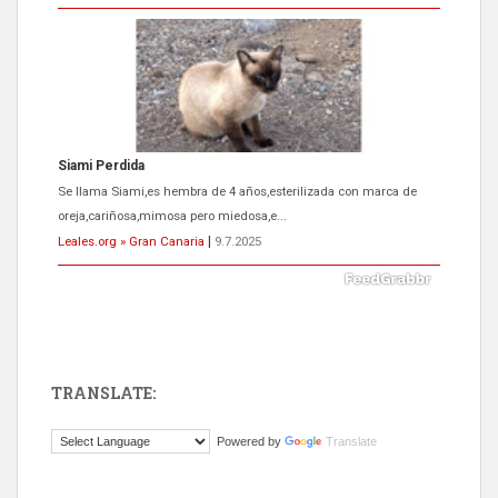
Siami Perdida
Se llama Siami,es hembra de 4 años,esterilizada con marca de
oreja,cariñosa,mimosa pero miedosa,e...
Leales.org » Gran Canaria
|
9.7.2025
TRANSLATE:
ADOPCIÓN URGENTE GATA TEROR GRAN CANARIA
Powered by
Translate
El ayuntamiento se va a llevar a Los Gatos callejeros de la zona los
próximos días, ella incluida...