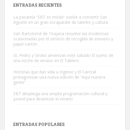
Leales.org » Gran Canaria
|
9.7.2025
ENTRADAS RECIENTES
La pasarela “SBT es moda” vuelve a convertir San
Agustín en un gran escaparate de talento y cultura.
San Bartolomé de Tirajana resuelve las incidencias
ocasionadas por el servicio de recogida de envases y
papel-cartón
Gato manso encontrado
Este gato macho ha aparecido en la calle hace menos de un mes,
St. Pedro y Siroko amenizan este sábado El sueño de
una noche de verano en El Tablero
es muy manso y extremadamente cari...
Leales.org » Gran Canaria
|
9.7.2025
Historias que dan vida a Ingenio y El Carrizal
protagonizan una nueva edición de “Aquí nuestra
gente”
SBT despliega una amplia programación cultural y
juvenil para dinamizar el verano
Adopción urgente
Busco adopción responsable para mi perra. Pastor alemán,
ENTRADAS POPULARES
hembra, 4 años. Por motivos personales ...