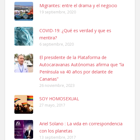
Leales.org » Gran Canaria
|
6.7.2025
Migrantes: entre el drama y el negocio
19 septiembre, 2020
COVID-19: ¿Qué es verdad y que es
mentira?
6 septiembre, 2020
SHIBA PERDIDO AVDA JOSE MESA Y LOPEZ
El presidente de la Plataforma de
PERRO MACHO RAZA SHIBA CON MICROCHIP PERDIDO HOY
Autocaravanas Autónomas afirma que “la
06/07/2025 ZONA MESA Y LOPEZ. ES MUY ASUSTADIZO
Península va 40 años por delante de
Leales.org » Gran Canaria
|
6.7.2025
Canarias”
26 noviembre, 2023
SOY HOMOSEXUAL
27 mayo, 2017
Ariel Solano : La vida en correspondencia
Ninfa perdida
con los planetas
El día 5 se los perdió una ninfa papillera, asustada tiene miedo a la
13 septiembre, 2017
calle, se perdió por la zon...