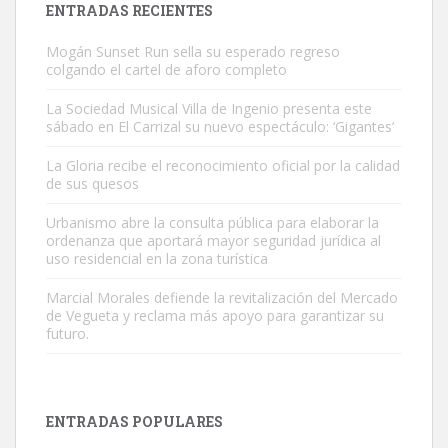
ENTRADAS RECIENTES
Mogán Sunset Run sella su esperado regreso
colgando el cartel de aforo completo
La Sociedad Musical Villa de Ingenio presenta este
sábado en El Carrizal su nuevo espectáculo: ‘Gigantes’
Gato manso encontrado
La Gloria recibe el reconocimiento oficial por la calidad
Este gato macho ha aparecido en la calle hace menos de un mes,
de sus quesos
es muy manso y extremadamente cari...
Urbanismo abre la consulta pública para elaborar la
Leales.org » Gran Canaria
|
9.7.2025
ordenanza que aportará mayor seguridad jurídica al
uso residencial en la zona turística
Marcial Morales defiende la revitalización del Mercado
de Vegueta y reclama más apoyo para garantizar su
futuro.
Adopción urgente
Busco adopción responsable para mi perra. Pastor alemán,
ENTRADAS POPULARES
hembra, 4 años. Por motivos personales ...