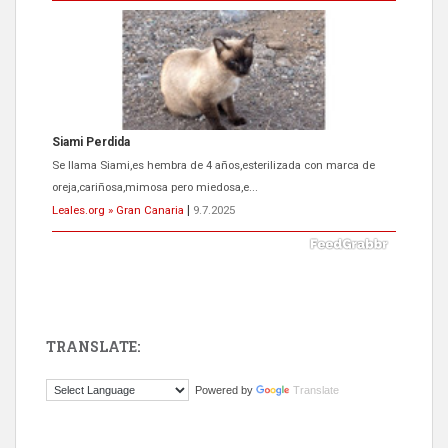
Siami Perdida
Se llama Siami,es hembra de 4 años,esterilizada con marca de
oreja,cariñosa,mimosa pero miedosa,e...
Leales.org » Gran Canaria
|
9.7.2025
TRANSLATE:
ADOPCIÓN URGENTE GATA TEROR GRAN CANARIA
Powered by
Translate
El ayuntamiento se va a llevar a Los Gatos callejeros de la zona los
próximos días, ella incluida...
Leales.org » Gran Canaria
|
9.7.2025