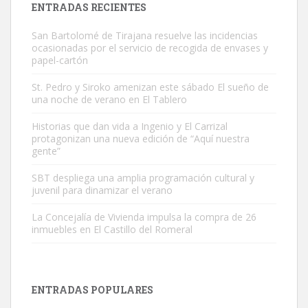
ENTRADAS RECIENTES
San Bartolomé de Tirajana resuelve las incidencias
ocasionadas por el servicio de recogida de envases y
papel-cartón
St. Pedro y Siroko amenizan este sábado El sueño de
una noche de verano en El Tablero
Gato manso encontrado
Este gato macho ha aparecido en la calle hace menos de un mes,
Historias que dan vida a Ingenio y El Carrizal
protagonizan una nueva edición de “Aquí nuestra
es muy manso y extremadamente cari...
gente”
Leales.org » Gran Canaria
|
9.7.2025
SBT despliega una amplia programación cultural y
juvenil para dinamizar el verano
La Concejalía de Vivienda impulsa la compra de 26
inmuebles en El Castillo del Romeral
Adopción urgente
Busco adopción responsable para mi perra. Pastor alemán,
ENTRADAS POPULARES
hembra, 4 años. Por motivos personales ...