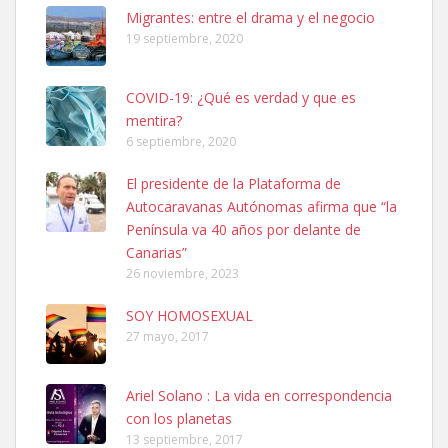
Leales.org » Gran Canaria
|
6.7.2025
Migrantes: entre el drama y el negocio
19 septiembre, 2020
COVID-19: ¿Qué es verdad y que es
mentira?
6 septiembre, 2020
SHIBA PERDIDO AVDA JOSE MESA Y LOPEZ
El presidente de la Plataforma de
PERRO MACHO RAZA SHIBA CON MICROCHIP PERDIDO HOY
Autocaravanas Autónomas afirma que “la
06/07/2025 ZONA MESA Y LOPEZ. ES MUY ASUSTADIZO
Península va 40 años por delante de
Leales.org » Gran Canaria
|
6.7.2025
Canarias”
26 noviembre, 2023
SOY HOMOSEXUAL
27 mayo, 2017
Ariel Solano : La vida en correspondencia
Ninfa perdida
con los planetas
El día 5 se los perdió una ninfa papillera, asustada tiene miedo a la
13 septiembre, 2017
calle, se perdió por la zon...