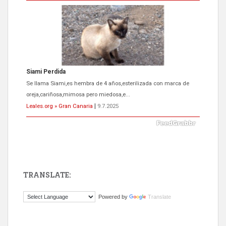
Siami Perdida
Se llama Siami,es hembra de 4 años,esterilizada con marca de
oreja,cariñosa,mimosa pero miedosa,e...
Leales.org » Gran Canaria
|
9.7.2025
TRANSLATE:
ADOPCIÓN URGENTE GATA TEROR GRAN CANARIA
Powered by
Translate
El ayuntamiento se va a llevar a Los Gatos callejeros de la zona los
próximos días, ella incluida...
Leales.org » Gran Canaria
|
9.7.2025