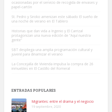
ocasionadas por el servicio de recogida de envases y
papel-cartón
St. Pedro y Siroko amenizan este sábado El sueño de
una noche de verano en El Tablero
Gato manso encontrado
Este gato macho ha aparecido en la calle hace menos de un mes,
Historias que dan vida a Ingenio y El Carrizal
protagonizan una nueva edición de “Aquí nuestra
es muy manso y extremadamente cari...
gente”
Leales.org » Gran Canaria
|
9.7.2025
SBT despliega una amplia programación cultural y
juvenil para dinamizar el verano
La Concejalía de Vivienda impulsa la compra de 26
inmuebles en El Castillo del Romeral
Adopción urgente
Busco adopción responsable para mi perra. Pastor alemán,
ENTRADAS POPULARES
hembra, 4 años. Por motivos personales ...
Leales.org » Gran Canaria
|
6.7.2025
Migrantes: entre el drama y el negocio
19 septiembre, 2020