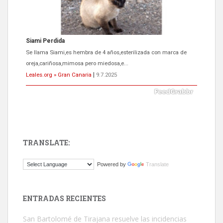
Siami Perdida
Se llama Siami,es hembra de 4 años,esterilizada con marca de
oreja,cariñosa,mimosa pero miedosa,e...
Leales.org » Gran Canaria
|
9.7.2025
TRANSLATE:
ADOPCIÓN URGENTE GATA TEROR GRAN CANARIA
Powered by
Translate
El ayuntamiento se va a llevar a Los Gatos callejeros de la zona los
próximos días, ella incluida...
Leales.org » Gran Canaria
|
9.7.2025
ENTRADAS RECIENTES
San Bartolomé de Tirajana resuelve las incidencias