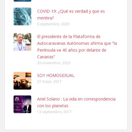
COVID-19: ¿Qué es verdad y que es
mentira?
6 septiembre, 2020
SHIBA PERDIDO AVDA JOSE MESA Y LOPEZ
El presidente de la Plataforma de
PERRO MACHO RAZA SHIBA CON MICROCHIP PERDIDO HOY
Autocaravanas Autónomas afirma que “la
06/07/2025 ZONA MESA Y LOPEZ. ES MUY ASUSTADIZO
Península va 40 años por delante de
Leales.org » Gran Canaria
|
6.7.2025
Canarias”
26 noviembre, 2023
SOY HOMOSEXUAL
27 mayo, 2017
Ariel Solano : La vida en correspondencia
Ninfa perdida
con los planetas
El día 5 se los perdió una ninfa papillera, asustada tiene miedo a la
13 septiembre, 2017
calle, se perdió por la zon...
Leales.org » Gran Canaria
|
6.7.2025