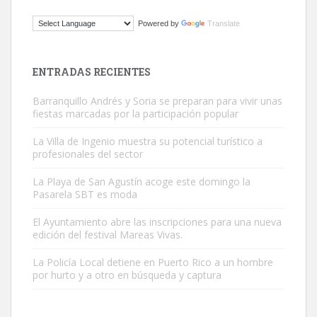
Adopción urgente
Powered by
Translate
Busco adopción responsable para mi perra. Pastor alemán,
hembra, 4 años. Por motivos personales ...
Leales.org » Gran Canaria
|
6.7.2025
ENTRADAS RECIENTES
Barranquillo Andrés y Soria se preparan para vivir unas
fiestas marcadas por la participación popular
La Villa de Ingenio muestra su potencial turístico a
profesionales del sector
SHIBA PERDIDO AVDA JOSE MESA Y LOPEZ
La Playa de San Agustín acoge este domingo la
PERRO MACHO RAZA SHIBA CON MICROCHIP PERDIDO HOY
Pasarela SBT es moda
06/07/2025 ZONA MESA Y LOPEZ. ES MUY ASUSTADIZO
El Ayuntamiento abre las inscripciones para una nueva
Leales.org » Gran Canaria
|
6.7.2025
edición del festival Mareas Vivas.
La Policía Local detiene en Puerto Rico a un hombre
por hurto y a otro en búsqueda y captura