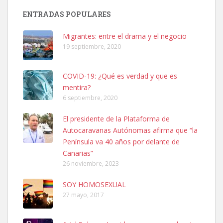
ENTRADAS POPULARES
Ninfa perdida
El día 5 se los perdió una ninfa papillera, asustada tiene miedo a la
Migrantes: entre el drama y el negocio
calle, se perdió por la zon...
19 septiembre, 2020
Leales.org » Gran Canaria
|
6.7.2025
COVID-19: ¿Qué es verdad y que es
mentira?
6 septiembre, 2020
El presidente de la Plataforma de
Autocaravanas Autónomas afirma que “la
Adopcion
Península va 40 años por delante de
Busco casa de acogida para mi perrita ya que por temas de trabajo
Canarias”
no la puedo tener. Solo gente r...
26 noviembre, 2023
Leales.org » Gran Canaria
|
4.7.2025
SOY HOMOSEXUAL
27 mayo, 2017