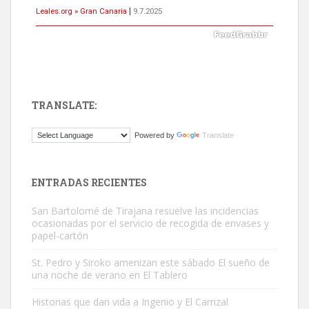
Leales.org » Gran Canaria
|
9.7.2025
TRANSLATE:
Gato manso encontrado
Powered by
Translate
Este gato macho ha aparecido en la calle hace menos de un mes,
es muy manso y extremadamente cari...
Leales.org » Gran Canaria
|
9.7.2025
ENTRADAS RECIENTES
San Bartolomé de Tirajana resuelve las incidencias
ocasionadas por el servicio de recogida de envases y
papel-cartón
St. Pedro y Siroko amenizan este sábado El sueño de
una noche de verano en El Tablero
Adopción urgente
Busco adopción responsable para mi perra. Pastor alemán,
Historias que dan vida a Ingenio y El Carrizal