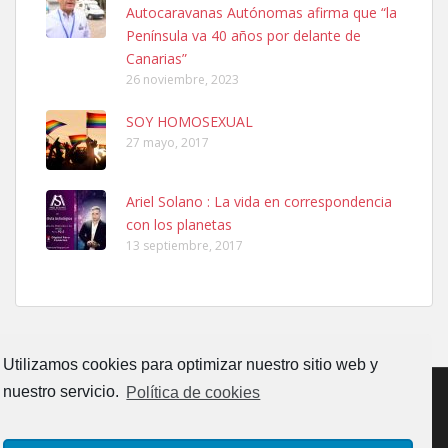
Autocaravanas Autónomas afirma que “la
calle, se perdió por la zon...
Península va 40 años por delante de
Leales.org » Gran Canaria
|
6.7.2025
Canarias”
26 noviembre, 2023
SOY HOMOSEXUAL
27 mayo, 2017
Ariel Solano : La vida en correspondencia
Adopcion
con los planetas
Busco casa de acogida para mi perrita ya que por temas de trabajo
13 septiembre, 2017
no la puedo tener. Solo gente r...
Leales.org » Gran Canaria
|
4.7.2025
Utilizamos cookies para optimizar nuestro sitio web y
nuestro servicio.
Política de cookies
Gata joven encontrada