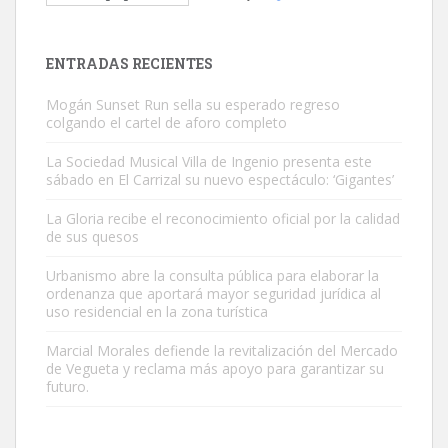
El ayuntamiento se va a llevar a Los Gatos callejeros de la zona los
próximos días, ella incluida...
Leales.org » Gran Canaria
|
9.7.2025
ENTRADAS RECIENTES
Mogán Sunset Run sella su esperado regreso
colgando el cartel de aforo completo
La Sociedad Musical Villa de Ingenio presenta este
sábado en El Carrizal su nuevo espectáculo: ‘Gigantes’
Gato manso encontrado
La Gloria recibe el reconocimiento oficial por la calidad
Este gato macho ha aparecido en la calle hace menos de un mes,
de sus quesos
es muy manso y extremadamente cari...
Urbanismo abre la consulta pública para elaborar la
Leales.org » Gran Canaria
|
9.7.2025
ordenanza que aportará mayor seguridad jurídica al
uso residencial en la zona turística
Marcial Morales defiende la revitalización del Mercado
de Vegueta y reclama más apoyo para garantizar su
futuro.
Adopción urgente