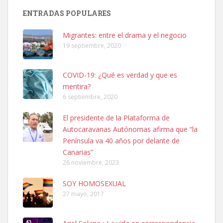
Busco adopción responsable para mi perra. Pastor alemán,
ENTRADAS POPULARES
hembra, 4 años. Por motivos personales ...
Leales.org » Gran Canaria
|
6.7.2025
Migrantes: entre el drama y el negocio
19 septiembre, 2020
COVID-19: ¿Qué es verdad y que es
mentira?
6 septiembre, 2020
SHIBA PERDIDO AVDA JOSE MESA Y LOPEZ
El presidente de la Plataforma de
PERRO MACHO RAZA SHIBA CON MICROCHIP PERDIDO HOY
Autocaravanas Autónomas afirma que “la
06/07/2025 ZONA MESA Y LOPEZ. ES MUY ASUSTADIZO
Península va 40 años por delante de
Leales.org » Gran Canaria
|
6.7.2025
Canarias”
26 noviembre, 2023
SOY HOMOSEXUAL
27 mayo, 2017