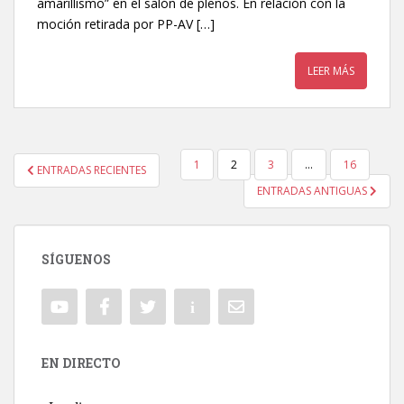
amarillismo” en el salón de plenos. En relación con la
moción retirada por PP-AV […]
LEER MÁS
1
2
3
…
16
ENTRADAS RECIENTES
NAVEGACIÓN DE ENTRADAS
ENTRADAS ANTIGUAS
SÍGUENOS
EN DIRECTO