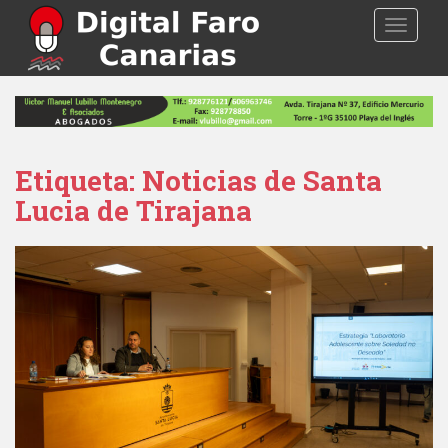
S
TOGGLE
k
i
p
t
o
m
a
Etiqueta: Noticias de Santa
i
Lucia de Tirajana
n
c
o
n
t
e
n
t