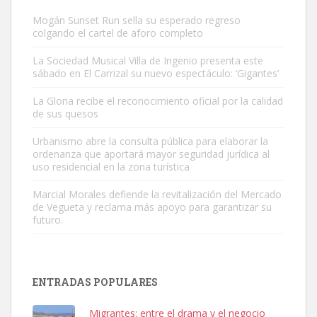
Mogán Sunset Run sella su esperado regreso
colgando el cartel de aforo completo
La Sociedad Musical Villa de Ingenio presenta este
sábado en El Carrizal su nuevo espectáculo: ‘Gigantes’
Adopción urgente
La Gloria recibe el reconocimiento oficial por la calidad
Busco adopción responsable para mi perra. Pastor alemán,
de sus quesos
hembra, 4 años. Por motivos personales ...
Urbanismo abre la consulta pública para elaborar la
Leales.org » Gran Canaria
|
6.7.2025
ordenanza que aportará mayor seguridad jurídica al
uso residencial en la zona turística
Marcial Morales defiende la revitalización del Mercado
de Vegueta y reclama más apoyo para garantizar su
futuro.
SHIBA PERDIDO AVDA JOSE MESA Y LOPEZ
PERRO MACHO RAZA SHIBA CON MICROCHIP PERDIDO HOY
ENTRADAS POPULARES
06/07/2025 ZONA MESA Y LOPEZ. ES MUY ASUSTADIZO
Leales.org » Gran Canaria
|
6.7.2025
Migrantes: entre el drama y el negocio