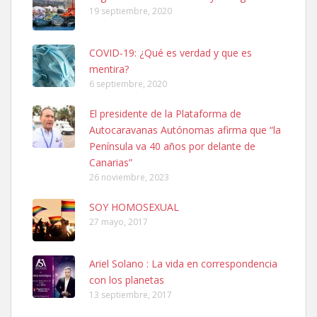
19 septiembre, 2020
COVID-19: ¿Qué es verdad y que es
mentira?
6 septiembre, 2020
Ninfa perdida
El presidente de la Plataforma de
El día 5 se los perdió una ninfa papillera, asustada tiene miedo a la
Autocaravanas Autónomas afirma que “la
calle, se perdió por la zon...
Península va 40 años por delante de
Leales.org » Gran Canaria
|
6.7.2025
Canarias”
26 noviembre, 2023
SOY HOMOSEXUAL
27 mayo, 2017
Ariel Solano : La vida en correspondencia
Adopcion
con los planetas
Busco casa de acogida para mi perrita ya que por temas de trabajo
13 septiembre, 2017
no la puedo tener. Solo gente r...
Leales.org » Gran Canaria
|
4.7.2025