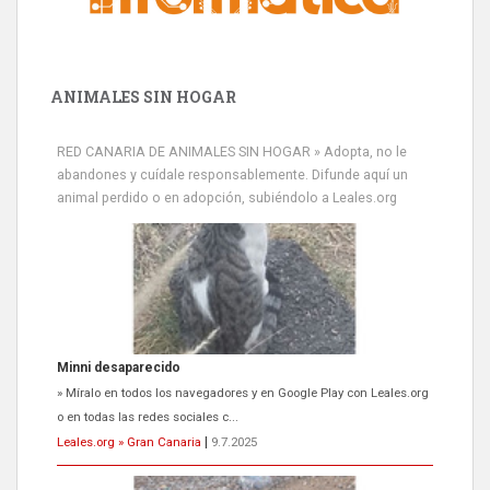
ANIMALES SIN HOGAR
Minni desaparecido
» Míralo en todos los navegadores y en Google Play con Leales.org
RED CANARIA DE ANIMALES SIN HOGAR » Adopta, no le
o en todas las redes sociales c...
abandones y cuídale responsablemente. Difunde aquí un
Leales.org » Gran Canaria
|
9.7.2025
animal perdido o en adopción, subiéndolo a Leales.org
Siami Perdida
Se llama Siami,es hembra de 4 años,esterilizada con marca de
oreja,cariñosa,mimosa pero miedosa,e...
Leales.org » Gran Canaria
|
9.7.2025