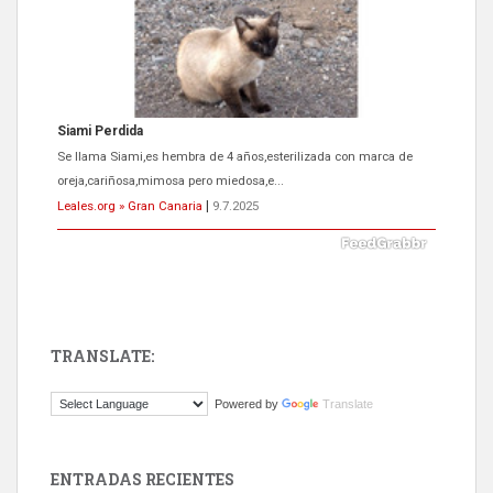
ADOPCIÓN URGENTE GATA TEROR GRAN CANARIA
El ayuntamiento se va a llevar a Los Gatos callejeros de la zona los
próximos días, ella incluida...
Leales.org » Gran Canaria
|
9.7.2025
TRANSLATE:
Gato manso encontrado
Powered by
Translate
Este gato macho ha aparecido en la calle hace menos de un mes,
es muy manso y extremadamente cari...
Leales.org » Gran Canaria
|
9.7.2025
ENTRADAS RECIENTES