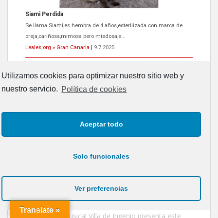
ADOPCIÓN URGENTE GATA TEROR GRAN CANARIA
El ayuntamiento se va a llevar a Los Gatos callejeros de la zona los
próximos días, ella incluida...
Leales.org » Gran Canaria
|
9.7.2025
Utilizamos cookies para optimizar nuestro sitio web y
nuestro servicio.
Política de cookies
TRANSLATE:
Aceptar todo
Gato manso encontrado
Powered by
Translate
Este gato macho ha aparecido en la calle hace menos de un mes,
es muy manso y extremadamente cari...
Solo funcionales
Leales.org » Gran Canaria
|
9.7.2025
ENTRADAS RECIENTES
Mogán Sunset Run sella su esperado regreso
Ver preferencias
colgando el cartel de aforo completo
Translate »
La Sociedad Musical Villa de Ingenio presenta este