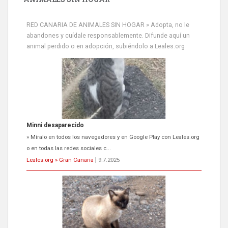
RED CANARIA DE ANIMALES SIN HOGAR » Adopta, no le
abandones y cuídale responsablemente. Difunde aquí un
animal perdido o en adopción, subiéndolo a Leales.org
Siami Perdida
Se llama Siami,es hembra de 4 años,esterilizada con marca de
oreja,cariñosa,mimosa pero miedosa,e...
Leales.org » Gran Canaria
|
9.7.2025