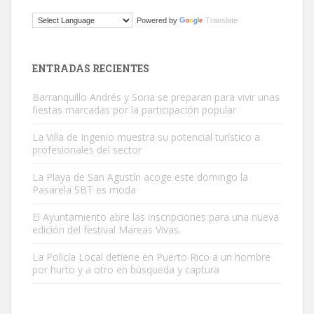
ADOPCIÓN URGENTE GATA TEROR GRAN CANARIA
Powered by
Translate
El ayuntamiento se va a llevar a Los Gatos callejeros de la zona los
próximos días, ella incluida...
Leales.org » Gran Canaria
|
9.7.2025
ENTRADAS RECIENTES
Barranquillo Andrés y Soria se preparan para vivir unas
fiestas marcadas por la participación popular
La Villa de Ingenio muestra su potencial turístico a
profesionales del sector
Gato manso encontrado
La Playa de San Agustín acoge este domingo la
Este gato macho ha aparecido en la calle hace menos de un mes,
Pasarela SBT es moda
es muy manso y extremadamente cari...
El Ayuntamiento abre las inscripciones para una nueva
Leales.org » Gran Canaria
|
9.7.2025
edición del festival Mareas Vivas.
La Policía Local detiene en Puerto Rico a un hombre
por hurto y a otro en búsqueda y captura