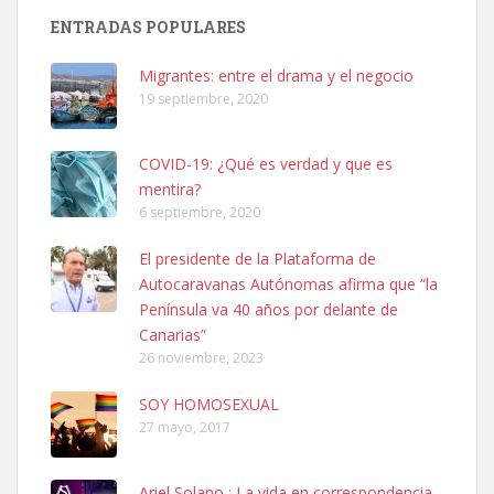
ENTRADAS POPULARES
Adopción urgente
Busco adopción responsable para mi perra. Pastor alemán,
Migrantes: entre el drama y el negocio
hembra, 4 años. Por motivos personales ...
19 septiembre, 2020
Leales.org » Gran Canaria
|
6.7.2025
COVID-19: ¿Qué es verdad y que es
mentira?
6 septiembre, 2020
El presidente de la Plataforma de
Autocaravanas Autónomas afirma que “la
SHIBA PERDIDO AVDA JOSE MESA Y LOPEZ
Península va 40 años por delante de
PERRO MACHO RAZA SHIBA CON MICROCHIP PERDIDO HOY
Canarias”
06/07/2025 ZONA MESA Y LOPEZ. ES MUY ASUSTADIZO
26 noviembre, 2023
Leales.org » Gran Canaria
|
6.7.2025
SOY HOMOSEXUAL
27 mayo, 2017
Ariel Solano : La vida en correspondencia