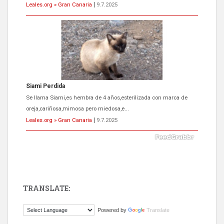
Leales.org » Gran Canaria
|
9.7.2025
Siami Perdida
Se llama Siami,es hembra de 4 años,esterilizada con marca de
oreja,cariñosa,mimosa pero miedosa,e...
Leales.org » Gran Canaria
|
9.7.2025
TRANSLATE:
ADOPCIÓN URGENTE GATA TEROR GRAN CANARIA
Powered by
Translate
El ayuntamiento se va a llevar a Los Gatos callejeros de la zona los