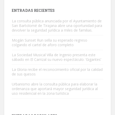
próximos días, ella incluida...
Leales.org » Gran Canaria
|
9.7.2025
ENTRADAS RECIENTES
La consulta pública anunciada por el Ayuntamiento de
San Bartolomé de Tirajana abre una oportunidad para
devolver la seguridad jurídica a miles de familias.
Mogán Sunset Run sella su esperado regreso
colgando el cartel de aforo completo
Gato manso encontrado
Este gato macho ha aparecido en la calle hace menos de un mes,
La Sociedad Musical Villa de Ingenio presenta este
sábado en El Carrizal su nuevo espectáculo: ‘Gigantes’
es muy manso y extremadamente cari...
Leales.org » Gran Canaria
|
9.7.2025
La Gloria recibe el reconocimiento oficial por la calidad
de sus quesos
Urbanismo abre la consulta pública para elaborar la
ordenanza que aportará mayor seguridad jurídica al
uso residencial en la zona turística
Adopción urgente
Busco adopción responsable para mi perra. Pastor alemán,