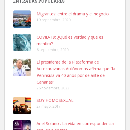
ENTRADAS POPULARES
hembra, 4 años. Por motivos personales ...
Leales.org » Gran Canaria
|
6.7.2025
Migrantes: entre el drama y el negocio
19 septiembre, 2020
COVID-19: ¿Qué es verdad y que es
mentira?
6 septiembre, 2020
SHIBA PERDIDO AVDA JOSE MESA Y LOPEZ
El presidente de la Plataforma de
PERRO MACHO RAZA SHIBA CON MICROCHIP PERDIDO HOY
Autocaravanas Autónomas afirma que “la
06/07/2025 ZONA MESA Y LOPEZ. ES MUY ASUSTADIZO
Península va 40 años por delante de
Leales.org » Gran Canaria
|
6.7.2025
Canarias”
26 noviembre, 2023
SOY HOMOSEXUAL
27 mayo, 2017
Ariel Solano : La vida en correspondencia
Ninfa perdida