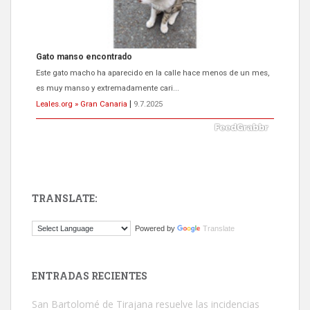
Adopción urgente
Busco adopción responsable para mi perra. Pastor alemán,
hembra, 4 años. Por motivos personales ...
Leales.org » Gran Canaria
|
6.7.2025
TRANSLATE:
SHIBA PERDIDO AVDA JOSE MESA Y LOPEZ
Powered by
Translate
PERRO MACHO RAZA SHIBA CON MICROCHIP PERDIDO HOY
06/07/2025 ZONA MESA Y LOPEZ. ES MUY ASUSTADIZO
Leales.org » Gran Canaria
|
6.7.2025
ENTRADAS RECIENTES
San Bartolomé de Tirajana resuelve las incidencias