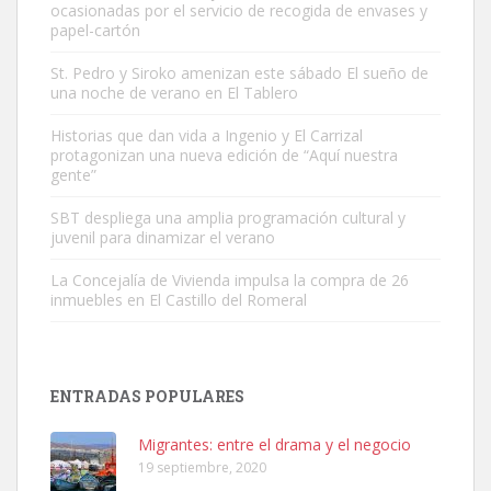
ocasionadas por el servicio de recogida de envases y
papel-cartón
St. Pedro y Siroko amenizan este sábado El sueño de
una noche de verano en El Tablero
Ninfa perdida
El día 5 se los perdió una ninfa papillera, asustada tiene miedo a la
Historias que dan vida a Ingenio y El Carrizal
protagonizan una nueva edición de “Aquí nuestra
calle, se perdió por la zon...
gente”
Leales.org » Gran Canaria
|
6.7.2025
SBT despliega una amplia programación cultural y
juvenil para dinamizar el verano
La Concejalía de Vivienda impulsa la compra de 26
inmuebles en El Castillo del Romeral
Adopcion
Busco casa de acogida para mi perrita ya que por temas de trabajo
ENTRADAS POPULARES
no la puedo tener. Solo gente r...
Leales.org » Gran Canaria
|
4.7.2025
Migrantes: entre el drama y el negocio
19 septiembre, 2020