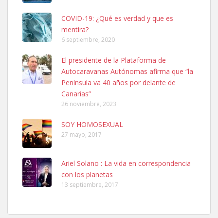
COVID-19: ¿Qué es verdad y que es
mentira?
6 septiembre, 2020
Gata joven encontrada
El presidente de la Plataforma de
Gata joven encontrada en zona calle San Bernardo de Las Palmas
Autocaravanas Autónomas afirma que “la
de Gran Canaria. Es una gata castr...
Península va 40 años por delante de
Leales.org » Gran Canaria
|
4.7.2025
Canarias”
26 noviembre, 2023
SOY HOMOSEXUAL
27 mayo, 2017
Ariel Solano : La vida en correspondencia
pulsar la foto
con los planetas
Se busca familia para Hugo, un perro de 4 años que por motivos
13 septiembre, 2017
de vivienda no podemos seguir cuid...
Leales.org » Gran Canaria
|
4.7.2025