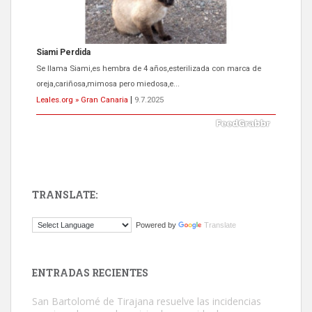
Siami Perdida
Se llama Siami,es hembra de 4 años,esterilizada con marca de
oreja,cariñosa,mimosa pero miedosa,e...
Leales.org » Gran Canaria
|
9.7.2025
TRANSLATE:
ADOPCIÓN URGENTE GATA TEROR GRAN CANARIA
Powered by
Translate
El ayuntamiento se va a llevar a Los Gatos callejeros de la zona los
próximos días, ella incluida...
Leales.org » Gran Canaria
|
9.7.2025
ENTRADAS RECIENTES
San Bartolomé de Tirajana resuelve las incidencias