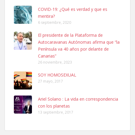
COVID-19: ¿Qué es verdad y que es
mentira?
6 septiembre, 2020
SHIBA PERDIDO AVDA JOSE MESA Y LOPEZ
El presidente de la Plataforma de
PERRO MACHO RAZA SHIBA CON MICROCHIP PERDIDO HOY
Autocaravanas Autónomas afirma que “la
06/07/2025 ZONA MESA Y LOPEZ. ES MUY ASUSTADIZO
Península va 40 años por delante de
Leales.org » Gran Canaria
|
6.7.2025
Canarias”
26 noviembre, 2023
SOY HOMOSEXUAL
27 mayo, 2017
Ariel Solano : La vida en correspondencia
Ninfa perdida
con los planetas
El día 5 se los perdió una ninfa papillera, asustada tiene miedo a la
13 septiembre, 2017
calle, se perdió por la zon...
Leales.org » Gran Canaria
|
6.7.2025