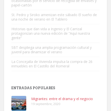
ocasionadas por el servicio de recogida de envases y
papel-cartón
St. Pedro y Siroko amenizan este sábado El sueño de
una noche de verano en El Tablero
Gato manso encontrado
Este gato macho ha aparecido en la calle hace menos de un mes,
Historias que dan vida a Ingenio y El Carrizal
protagonizan una nueva edición de “Aquí nuestra
es muy manso y extremadamente cari...
gente”
Leales.org » Gran Canaria
|
9.7.2025
SBT despliega una amplia programación cultural y
juvenil para dinamizar el verano
La Concejalía de Vivienda impulsa la compra de 26
inmuebles en El Castillo del Romeral
Adopción urgente
Busco adopción responsable para mi perra. Pastor alemán,
ENTRADAS POPULARES
hembra, 4 años. Por motivos personales ...
Leales.org » Gran Canaria
|
6.7.2025
Migrantes: entre el drama y el negocio
19 septiembre, 2020