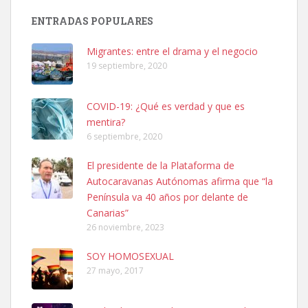
PERRO MACHO RAZA SHIBA CON MICROCHIP PERDIDO HOY
ENTRADAS POPULARES
06/07/2025 ZONA MESA Y LOPEZ. ES MUY ASUSTADIZO
Leales.org » Gran Canaria
|
6.7.2025
Migrantes: entre el drama y el negocio
19 septiembre, 2020
COVID-19: ¿Qué es verdad y que es
mentira?
6 septiembre, 2020
Ninfa perdida
El presidente de la Plataforma de
El día 5 se los perdió una ninfa papillera, asustada tiene miedo a la
Autocaravanas Autónomas afirma que “la
calle, se perdió por la zon...
Península va 40 años por delante de
Leales.org » Gran Canaria
|
6.7.2025
Canarias”
26 noviembre, 2023
SOY HOMOSEXUAL
27 mayo, 2017