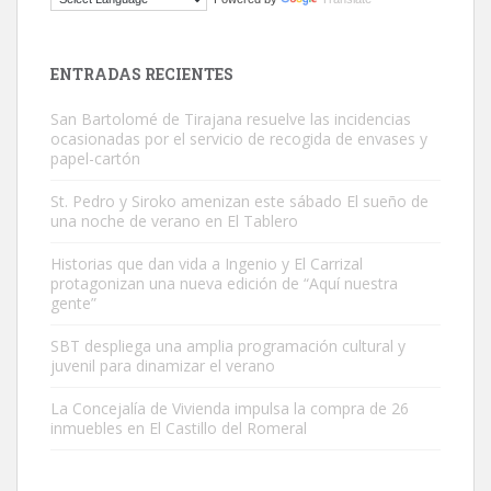
Este gato macho ha aparecido en la calle hace menos de un mes,
es muy manso y extremadamente cari...
Leales.org » Gran Canaria
|
9.7.2025
ENTRADAS RECIENTES
San Bartolomé de Tirajana resuelve las incidencias
ocasionadas por el servicio de recogida de envases y
papel-cartón
St. Pedro y Siroko amenizan este sábado El sueño de
una noche de verano en El Tablero
Adopción urgente
Busco adopción responsable para mi perra. Pastor alemán,
Historias que dan vida a Ingenio y El Carrizal
protagonizan una nueva edición de “Aquí nuestra
hembra, 4 años. Por motivos personales ...
gente”
Leales.org » Gran Canaria
|
6.7.2025
SBT despliega una amplia programación cultural y
juvenil para dinamizar el verano
La Concejalía de Vivienda impulsa la compra de 26
inmuebles en El Castillo del Romeral
SHIBA PERDIDO AVDA JOSE MESA Y LOPEZ